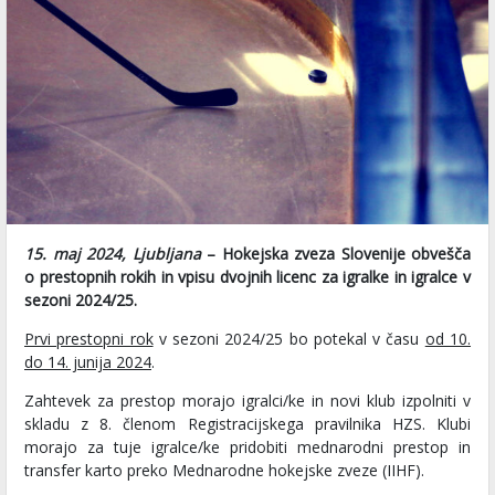
15. maj 2024, Ljubljana
– Hokejska zveza Slovenije obvešča
o prestopnih rokih in vpisu dvojnih licenc za igralke in igralce v
sezoni 2024/25.
Prvi prestopni rok
v sezoni 2024/25 bo potekal v času
od 10.
do 14. junija 2024
.
Zahtevek za prestop morajo igralci/ke in novi klub izpolniti v
skladu z 8. členom Registracijskega pravilnika HZS. Klubi
morajo za tuje igralce/ke pridobiti mednarodni prestop in
transfer karto preko Mednarodne hokejske zveze (IIHF).