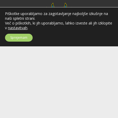
Piškotke uporabljamo za zagotavljanje najboljše izkušnje na
naši spletni strani.
Več o piškotkih, ki jih uporabljamo, lahko izveste ali jih izklopite
v
nastavitvah
.
Sprejemam
Hokejska zveza Slovenije
Hokejska zveza Slovenije (HZS) je krovna športna organizacija na področju
hokeja v Sloveniji. Organizira tekmovanja v različnih domačih in
mednarodnih hokejskih ligah in pokalih; pod njenim okriljem delujejo tudi
slovenske hokejske reprezentance.
Celovška cesta 25
SI-1000 Ljubljana
Tel: +386 51 270 500
E-mail:
hzs@hokejska-zveza.si
Informacije o uporabi spletnih piškotkov