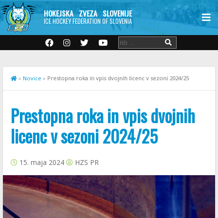
HOKEJSKA ZVEZA SLOVENIJE
ICE HOCKEY FEDERATION OF SLOVENIA
»
Novice
»
Prestopna roka in vpis dvojnih licenc v sezoni 2024/25
Prestopna roka in vpis dvojnih
licenc v sezoni 2024/25
15. maja 2024
HZS PR