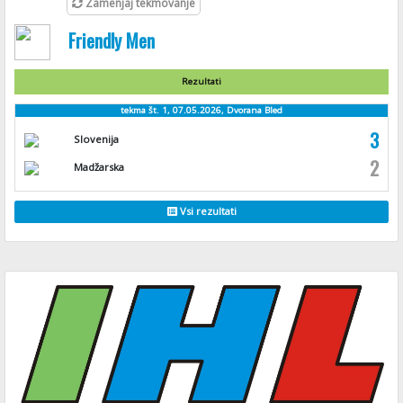
Zamenjaj tekmovanje
Friendly Men
Rezultati
tekma št. 1, 07.05.2026, Dvorana Bled
3
Slovenija
2
Madžarska
Vsi rezultati