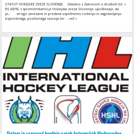
STATUT HOKEJSKE ZVEZE SLOVENIJE Skladno z Zakonom o društvih (Ur. l.
RS 60/95, s spremembami) je Hokejska zveza Slovenije, upoštevaje, da
je,- strogo zavezana in predana uspešnemu vodenju in zagotavljanju
trajnostnega, pozitivnega razvoja ter ... več »
Sistem in razpored končnic v vseh kategorijah Mednarodne