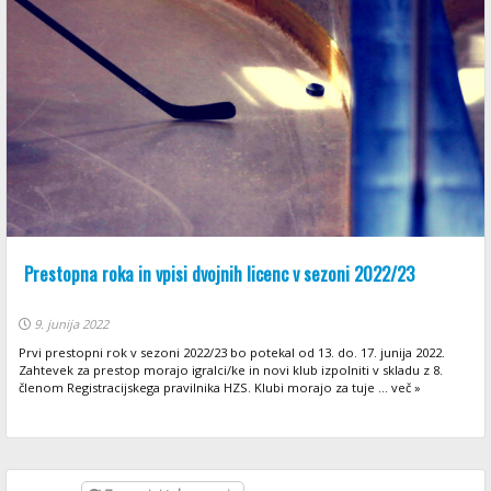
Prestopna roka in vpisi dvojnih licenc v sezoni 2022/23
9. junija 2022
Prvi prestopni rok v sezoni 2022/23 bo potekal od 13. do. 17. junija 2022.
Zahtevek za prestop morajo igralci/ke in novi klub izpolniti v skladu z 8.
členom Registracijskega pravilnika HZS. Klubi morajo za tuje ... več »