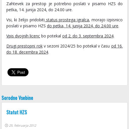
Zahtevek za prestop je potrebno poslati v pisarno HZS do
petka, 14. junija 2024, do 24.00 ure.
Vsi, ki želijo pridobiti
status prostega igralca
, morajo izpisnico
poslati v pisarno HZS
do petka, 14. junija 2024, do 24.00 ure
.
Vpis dvojnih licenc
bo potekal
od 2. do 3. septembra 2024
.
Drugi prestopni rok
v sezoni 2024/25 bo potekal v času
od 16.
do 18. decembra 2024
.
Sorodne Vsebine
Statut HZS
25. februarja 2012