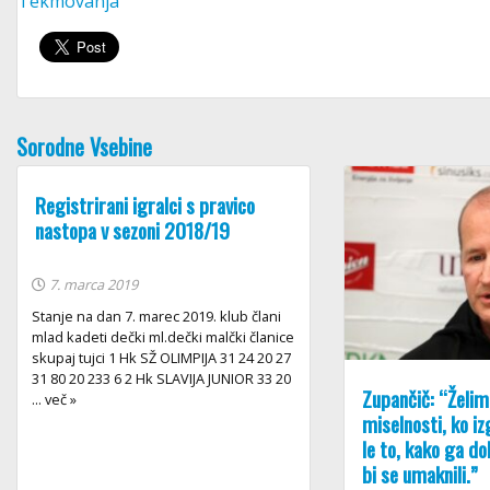
Tekmovanja
Sorodne Vsebine
Registrirani igralci s pravico
nastopa v sezoni 2018/19
7. marca 2019
Stanje na dan 7. marec 2019. klub člani
mlad kadeti dečki ml.dečki malčki članice
skupaj tujci 1 Hk SŽ OLIMPIJA 31 24 20 27
31 80 20 233 6 2 Hk SLAVIJA JUNIOR 33 20
Zupančič: “Želim,
... več »
miselnosti, ko i
le to, kako ga do
bi se umaknili.”