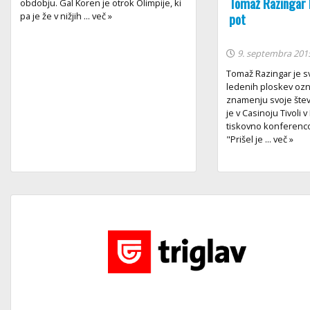
Tomaž Razingar 
obdobju. Gal Koren je otrok Olimpije, ki
pot
pa je že v nižjih ... več »
9. septembra 201
Tomaž Razingar je s
ledenih ploskev ozna
znamenju svoje števil
je v Casinoju Tivoli 
tiskovno konferenc
"Prišel je ... več »