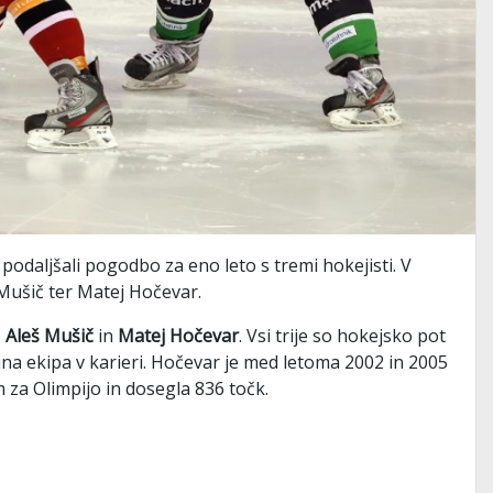
odaljšali pogodbo za eno leto s tremi hokejisti. V
 Mušič ter Matej Hočevar.
,
Aleš Mušič
in
Matej Hočevar
. Vsi trije so hokejsko pot
edina ekipa v karieri. Hočevar je med letoma 2002 in 2005
em za Olimpijo in dosegla 836 točk.