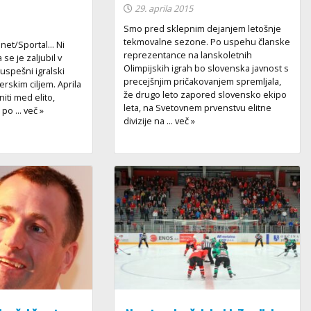
29. aprila 2015
Smo pred sklepnim dejanjem letošnje
tekmovalne sezone. Po uspehu članske
.net/Sportal... Ni
reprezentance na lanskoletnih
 se je zaljubil v
Olimpijskih igrah bo slovenska javnost s
uspešni igralski
precejšnjim pričakovanjem spremljala,
nerskim ciljem. Aprila
že drugo leto zapored slovensko ekipo
niti med elito,
leta, na Svetovnem prvenstvu elitne
o ... več »
divizije na ... več »