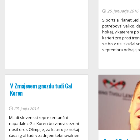
25. januarja 2016
S portala Planet Siol
potreboval veliko, da
hokej, v katerem po 
karieri zre proti tre
se bo z risi skušal vr
septembra odhajajo p
V Zmajevem gnezdu tudi Gal
Koren
23. julija 2014
Mladi slovenski reprezentančni
napadalec Gal Koren bo v novi sezoni
nosil dres Olimpije, za katero je nekaj
časa igral tudi v zadnjem tekmovalnem