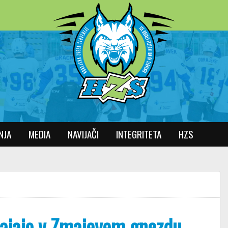
NJA
MEDIA
NAVIJAČI
INTEGRITETA
HZS
tajajo v Zmajevem gnezdu