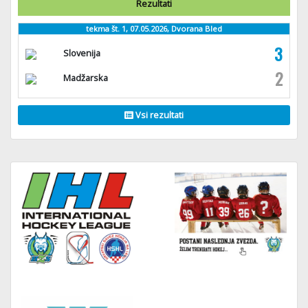
Rezultati
tekma št. 1, 07.05.2026, Dvorana Bled
3
Slovenija
2
Madžarska
Vsi rezultati