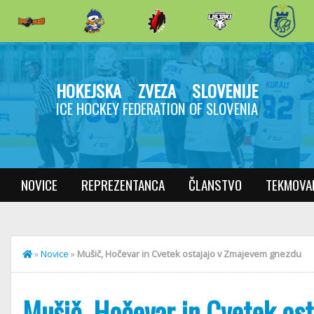
HOKEJSKA ZVEZA SLOVENIJE
ICE HOCKEY FEDERATION OF SLOVENIA
NOVICE
REPREZENTANCA
ČLANSTVO
TEKMOVA
»
Novice
»
Mušič, Hočevar in Cvetek ostajajo v Zmajevem gnezdu
Mušič, Hočevar in Cvetek os