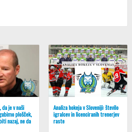
 da je v naši
Analiza hokeja v Sloveniji: število
zgubimo plošček,
igralcev in licenciranih trenerjev
biti nazaj, ne da
raste