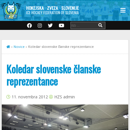
HOKEJSKA ZVEZA SLOVENIJE
ICE HOCKEY FEDERATION OF SLOVENIA
»
Novice
»
Koledar slovenske članske reprezentance
Koledar slovenske članske
reprezentance
11. novembra 2012
HZS admin