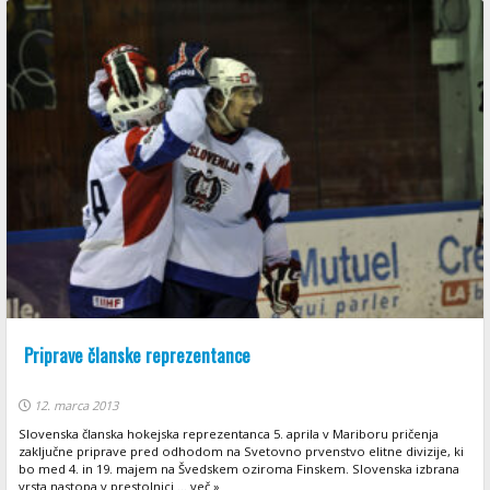
Priprave članske reprezentance
12. marca 2013
Slovenska članska hokejska reprezentanca 5. aprila v Mariboru pričenja
zaključne priprave pred odhodom na Svetovno prvenstvo elitne divizije, ki
bo med 4. in 19. majem na Švedskem oziroma Finskem. Slovenska izbrana
vrsta nastopa v prestolnici ... več »