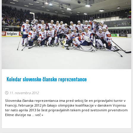
Koledar slovenske članske reprezentance
11. novembra 2012
Slovenska članska reprezentanca ima pred seboj še en pripravljalni turnir v
Franciji, februarja 2012 jih čakajo olimpijske kvalifikacije v danskem Vojensu
ter nato aprila 2013 še šest pripravljalnih tekem pred svetovnim prvenstvom
Elitne divizije na ... več »