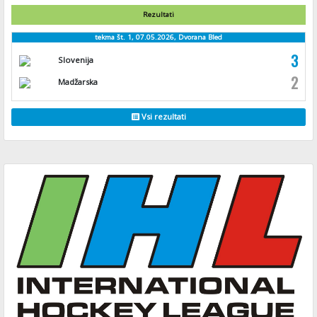
Rezultati
tekma št. 1, 07.05.2026, Dvorana Bled
3
Slovenija
2
Madžarska
Vsi rezultati