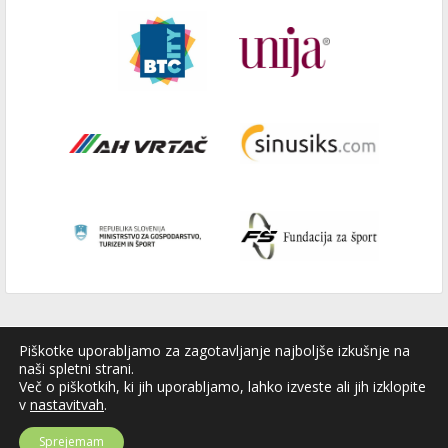
Piškotke uporabljamo za zagotavljanje najboljše izkušnje na
naši spletni strani.
Več o piškotkih, ki jih uporabljamo, lahko izveste ali jih izklopite
v
nastavitvah
.
Sprejemam