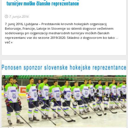
turnirjev moške članske reprezentance
7. junija 2016
7. junij 2016, Ljubljana – Predstavniki krovnih hokejskih organizacij
Belorusije, Francije, Latvije in Slovenije so sklenili dogovor večletnem
sodelovanju pri organizaciji mednarodnih turnirjev moških članskih
reprezentanc vse do sezone 2019/2020. Skladno z dogovorom bo tako ...
več »