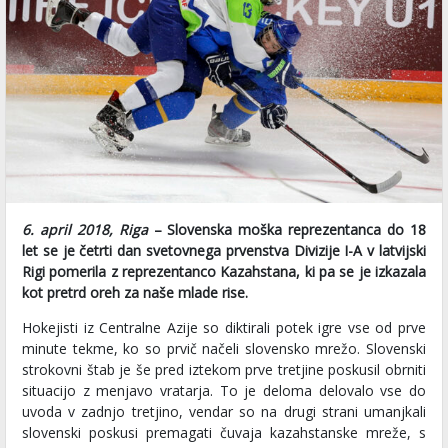
6. april 2018, Riga
– Slovenska moška reprezentanca do 18
let se je četrti dan svetovnega prvenstva Divizije I-A v latvijski
Rigi pomerila z reprezentanco Kazahstana, ki pa se je izkazala
kot pretrd oreh za naše mlade rise.
Hokejisti iz Centralne Azije so diktirali potek igre vse od prve
minute tekme, ko so prvič načeli slovensko mrežo. Slovenski
strokovni štab je še pred iztekom prve tretjine poskusil obrniti
situacijo z menjavo vratarja. To je deloma delovalo vse do
uvoda v zadnjo tretjino, vendar so na drugi strani umanjkali
slovenski poskusi premagati čuvaja kazahstanske mreže, s