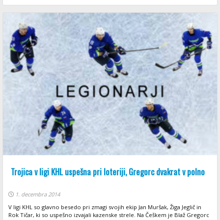
Trojica v ligi KHL uspešna pri loteriji, Gregorc dvakrat v polno
1. decembra 2014
V ligi KHL so glavno besedo pri zmagi svojih ekip Jan Muršak, Žiga Jeglič in
Rok Tičar, ki so uspešno izvajali kazenske strele. Na Češkem je Blaž Gregorc