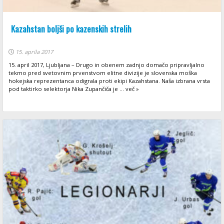
Kazahstan boljši po kazenskih strelih
15. aprila 2017
15. april 2017, Ljubljana – Drugo in obenem zadnjo domačo pripravljalno
tekmo pred svetovnim prvenstvom elitne divizije je slovenska moška
hokejska reprezentanca odigrala proti ekipi Kazahstana. Naša izbrana vrsta
pod taktirko selektorja Nika Zupančiča je ... več »