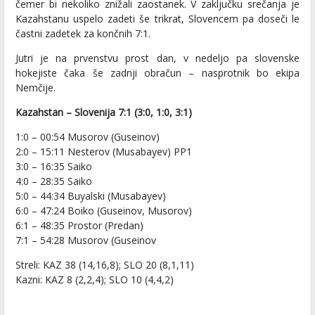
čemer bi nekoliko znižali zaostanek. V zaključku srečanja je
Kazahstanu uspelo zadeti še trikrat, Slovencem pa doseči le
častni zadetek za končnih 7:1.
Jutri je na prvenstvu prost dan, v nedeljo pa slovenske
hokejiste čaka še zadnji obračun – nasprotnik bo ekipa
Nemčije.
Kazahstan – Slovenija 7:1 (3:0, 1:0, 3:1)
1:0 – 00:54 Musorov (Guseinov)
2:0 – 15:11 Nesterov (Musabayev) PP1
3:0 – 16:35 Saiko
4:0 – 28:35 Saiko
5:0 – 44:34 Buyalski (Musabayev)
6:0 – 47:24 Boiko (Guseinov, Musorov)
6:1 – 48:35 Prostor (Predan)
7:1 – 54:28 Musorov (Guseinov
Streli: KAZ 38 (14,16,8); SLO 20 (8,1,11)
Kazni: KAZ 8 (2,2,4); SLO 10 (4,4,2)