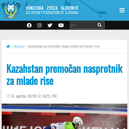
HOKEJSKA ZVEZA SLOVENIJE
ICE HOCKEY FEDERATION OF SLOVENIA
»
Novice
»
Kazahstan premočan nasprotnik za mlade rise
Kazahstan premočan nasprotnik
za mlade rise
6. aprila 2018
HZS PR