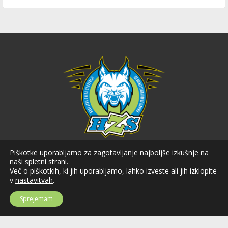
Hokejska zveza Slovenije
Piškotke uporabljamo za zagotavljanje najboljše izkušnje na
naši spletni strani.
Hokejska zveza Slovenije (HZS) je krovna športna organizacija na področju
Več o piškotkih, ki jih uporabljamo, lahko izveste ali jih izklopite
hokeja v Sloveniji. Organizira tekmovanja v različnih domačih in
v
nastavitvah
.
mednarodnih hokejskih ligah in pokalih; pod njenim okriljem delujejo tudi
slovenske hokejske reprezentance.
Sprejemam
Celovška cesta 25
SI-1000 Ljubljana