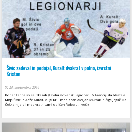
Šivic zadeval in podajal, Kuralt dvakrat v polno, izvrstni
Kristan
29. septembra 2014
Konec tedna so se izkazali številni slovenski legionarji. V Franciji sta blestela
Mitja Šivic in Anže Kuralt, v ligi KHL med podajalci Jan Muršak in Žiga Jeglič. Na
Češkem je bil med vratnicami odličen Robert ... več »