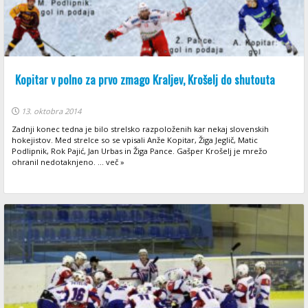
Kopitar v polno za prvo zmago Kraljev, Krošelj do shutouta
13. oktobra 2014
Zadnji konec tedna je bilo strelsko razpoloženih kar nekaj slovenskih
hokejistov. Med strelce so se vpisali Anže Kopitar, Žiga Jeglič, Matic
Podlipnik, Rok Pajić, Jan Urbas in Žiga Pance. Gašper Krošelj je mrežo
ohranil nedotaknjeno. ... več »