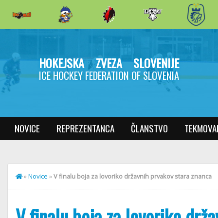
HOKEJSKA ZVEZA SLOVENIJE
ICE HOCKEY FEDERATION OF SLOVENIA
NOVICE
REPREZENTANCA
ČLANSTVO
TEKMOVA
»
Novice
»
V finalu boja za lovoriko državnih prvakov stara znanca
V finalu boja za lovoriko drž