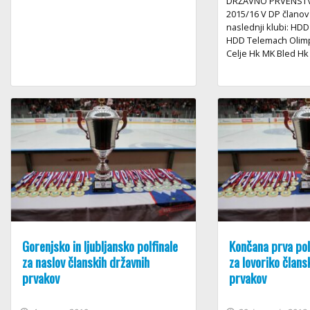
DRŽAVNO PRVENSTV
2015/16 V DP članov
naslednji klubi: HDD
HDD Telemach Olimpi
Celje Hk MK Bled Hk .
Gorenjsko in ljubljansko polfinale
Končana prva pol
za naslov članskih državnih
za lovoriko člans
prvakov
prvakov