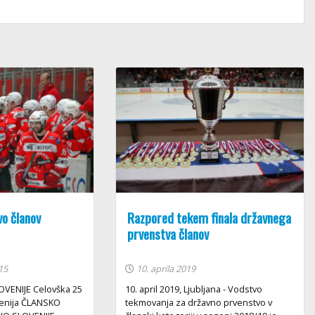
o članov
Razpored tekem finala državnega
prvenstva članov
15
10. aprila 2019
VENIJE Celovška 25
10. april 2019, Ljubljana - Vodstvo
venija ČLANSKO
tekmovanja za državno prvenstvo v