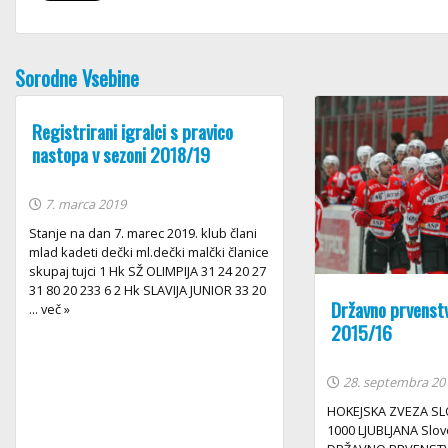
Sorodne Vsebine
Registrirani igralci s pravico
nastopa v sezoni 2018/19
7. marca 2019
Stanje na dan 7. marec 2019. klub člani
mlad kadeti dečki ml.dečki malčki članice
skupaj tujci 1 Hk SŽ OLIMPIJA 31 24 20 27
31 80 20 233 6 2 Hk SLAVIJA JUNIOR 33 20
Državno prvenstv
... več »
2015/16
28. septembra 20
HOKEJSKA ZVEZA SLO
1000 LJUBLJANA Slo