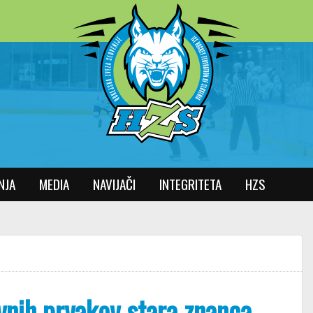
NJA
MEDIA
NAVIJAČI
INTEGRITETA
HZS
avnih prvakov stara znanca