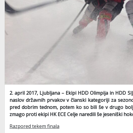
2. april 2017, Ljubljana – Ekipi HDD Olimpija in HDD SI
naslov državnih prvakov v članski kategoriji za sezono 2
pred dobrim tednom, potem ko so bili še v drugo boljš
zmago proti ekipi HK ECE Celje naredili še jeseniški hokej
Razpored tekem finala