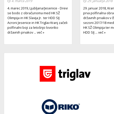
4. marca 2019
29. januarja 2018
4. marec 2019, Ljubljana/Jesenice - Drevi
29. januar 2018, Kran
se bodo z obračunoma med HK SŽ
prva polfinalna obr
Olimpija in HK Slavija Jr. ter HDD SIJ
državnih prvakov v č
Acroni Jesenice in HK Triglav Kranj začeli
sezoni 2017/18 med 
polfinalni boji za letošnjo lovoriko
HK SŽ Olimpija ter m
državnih prvakov ... več »
HDD SIJ ... več »