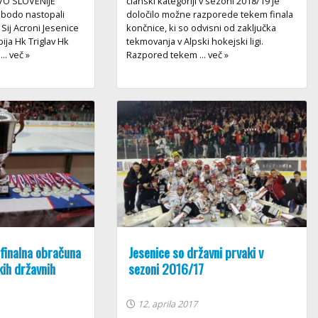
O SLOVENIJE
članski kategoriji v sezoni 2018/19 je
 bodo nastopali
določilo možne razporede tekem finala
 Sij Acroni Jesenice
končnice, ki so odvisni od zaključka
ja Hk Triglav Hk
tekmovanja v Alpski hokejski ligi.
.. več »
Razpored tekem ... več »
finalna obračuna
Jesenice so državni prvaki v
kih državnih
sezoni 2016/17
12. aprila 2017