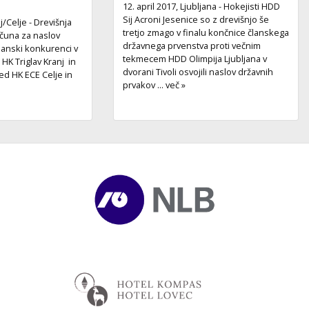
12. april 2017, Ljubljana - Hokejisti HDD
Sij Acroni Jesenice so z drevišnjo še
j/Celje - Drevišnja
tretjo zmago v finalu končnice članskega
ačuna za naslov
državnega prvenstva proti večnim
lanski konkurenci v
tekmecem HDD Olimpija Ljubljana v
HK Triglav Kranj in
dvorani Tivoli osvojili naslov državnih
ed HK ECE Celje in
prvakov ... več »