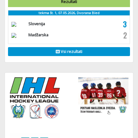
Rezultati
tekma št. 1, 07.05.2026, Dvorana Bled
3
Slovenija
2
Madžarska
Vsi rezultati