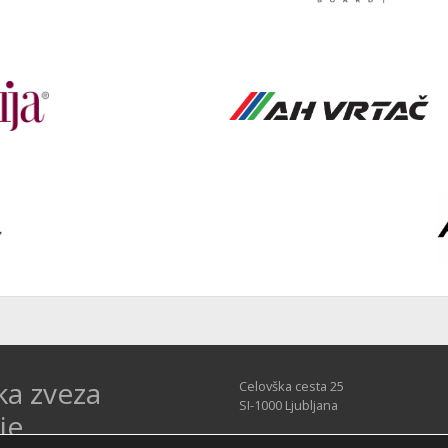
ka zveza
Celovška cesta 25
SI-1000 Ljubljana
je
Tel: +386 51 270 500