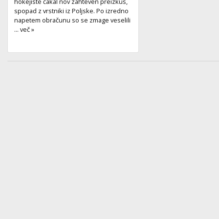
hokejiste čakal nov zahteven preizkus,
spopad z vrstniki iz Poljske. Po izredno
napetem obračunu so se zmage veselili
... več »