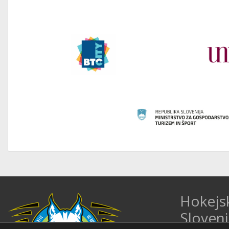
Hokejs
Sloveni