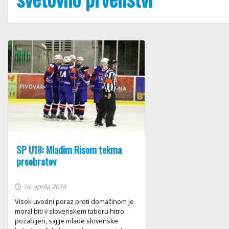
SP U18: Mladim Risom tekma
preobratov
14. aprila 2014
Visok uvodni poraz proti domačinom je
moral biti v slovenskem taboru hitro
pozabljen, saj je mlade slovenske