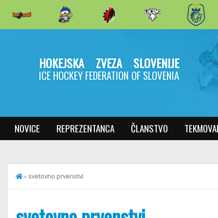
HOKEJSKA ZVEZA SLOVENIJE
ICE HOCKEY FEDERATION OF SLOVENIA
NOVICE
REPREZENTANCA
ČLANSTVO
TEKMOVA
»
svetovno prvenstvi
svetovno prvenstvi