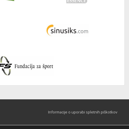
Informacije o uporabi spletnih piškotkov