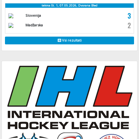
tekma št. 1, 07.05.2026, Dvorana Bled
3
Slovenija
2
Madžarska
Vsi rezultati