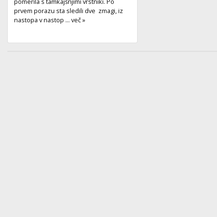
pomerila s tamkajšnjimi vrstniki. Po
prvem porazu sta sledili dve zmagi, iz
nastopa v nastop ... več »