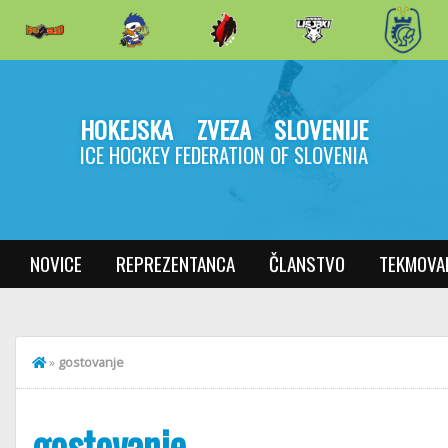
HOKEJSKA ZVEZA SLOVENIJE
ICE HOCKEY FEDERATION OF SLOVENIA
NOVICE
REPREZENTANCA
ČLANSTVO
TEKMOVA
»
gostovanje
gostovanje