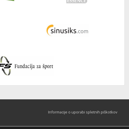
Informacije o uporabi spletnih piškotkov