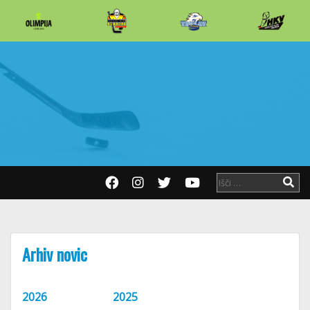
Arhiv novic
2026
2025