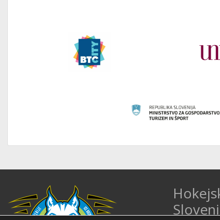
Hokejs
Sloveni