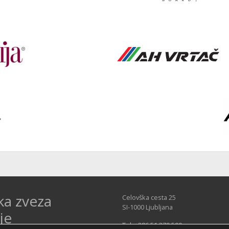
ka zveza
Celovška cesta 25
SI-1000 Ljubljana
je
Tel: +386 51 270 500