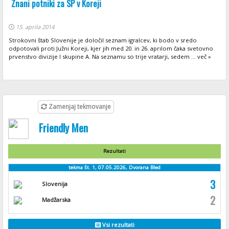
Znani potniki za SP v Koreji
15. aprila 2014
Strokovni štab Slovenije je določil seznam igralcev, ki bodo v sredo
odpotovali proti Južni Koreji, kjer jih med 20. in 26. aprilom čaka svetovno
prvenstvo divizije I skupine A. Na seznamu so trije vratarji, sedem ... več »
Zamenjaj tekmovanje
Friendly Men
Rezultati
tekma št. 1, 07.05.2026, Dvorana Bled
3
Slovenija
2
Madžarska
Vsi rezultati