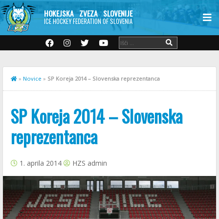
HOKEJSKA ZVEZA SLOVENIJE
ICE HOCKEY FEDERATION OF SLOVENIA
»
Novice
»
SP Koreja 2014 – Slovenska reprezentanca
SP Koreja 2014 – Slovenska
reprezentanca
1. aprila 2014
HZS admin