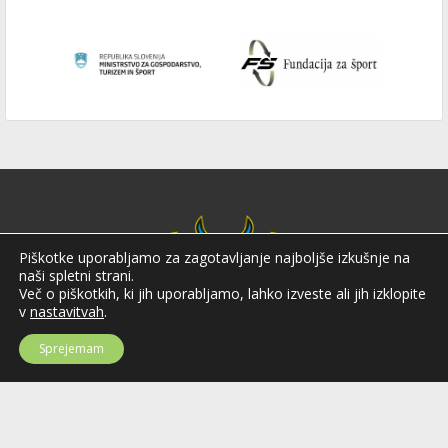
Piškotke uporabljamo za zagotavljanje najboljše izkušnje na
naši spletni strani.
Več o piškotkih, ki jih uporabljamo, lahko izveste ali jih izklopite
v
nastavitvah
.
Sprejemam
Hokejska zveza Slovenije
Hokejska zveza Slovenije (HZS) je krovna športna organizacija na področju