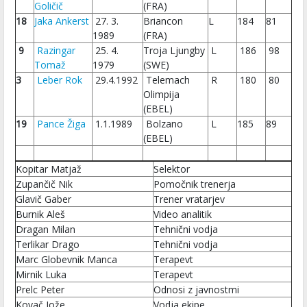
Goličič
(FRA)
18
Jaka Ankerst
27. 3.
Briancon
L
184
81
1989
(FRA)
9
Razingar
25. 4.
Troja Ljungby
L
186
98
Tomaž
1979
(SWE)
3
Leber Rok
29.4.1992
Telemach
R
180
80
Olimpija
(EBEL)
19
Pance Žiga
1.1.1989
Bolzano
L
185
89
(EBEL)
Kopitar Matjaž
Selektor
Zupančič Nik
Pomočnik trenerja
Glavič Gaber
Trener vratarjev
Burnik Aleš
Video analitik
Dragan Milan
Tehnični vodja
Terlikar Drago
Tehnični vodja
Marc Globevnik Manca
Terapevt
Mirnik Luka
Terapevt
Prelc Peter
Odnosi z javnostmi
Kovač Jože
Vodja ekipe