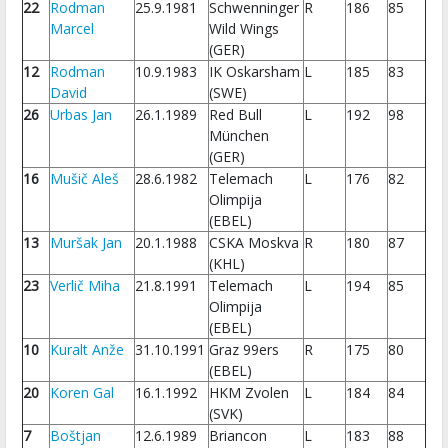
22
Rodman
25.9.1981
Schwenninger
R
186
85
Marcel
Wild Wings
(GER)
12
Rodman
10.9.1983
IK Oskarsham
L
185
83
David
(SWE)
26
Urbas Jan
26.1.1989
Red Bull
L
192
98
München
(GER)
16
Mušič Aleš
28.6.1982
Telemach
L
176
82
Olimpija
(EBEL)
13
Muršak Jan
20.1.1988
CSKA Moskva
R
180
87
(KHL)
23
Verlič Miha
21.8.1991
Telemach
L
194
85
Olimpija
(EBEL)
10
Kuralt Anže
31.10.1991
Graz 99ers
R
175
80
(EBEL)
20
Koren Gal
16.1.1992
HKM Zvolen
L
184
84
(SVK)
7
Boštjan
12.6.1989
Briancon
L
183
88