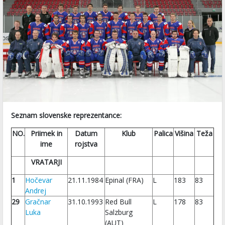
Seznam slovenske reprezentance:
NO.
Priimek in
Datum
Klub
Palica
Višina
Teža
ime
rojstva
VRATARJI
1
Hočevar
21.11.1984
Epinal (FRA)
L
183
83
Andrej
29
Gračnar
31.10.1993
Red Bull
L
178
83
Luka
Salzburg
(AUT)