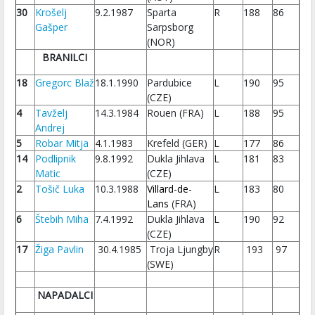
30
Krošelj
9.2.1987
Sparta
R
188
86
Gašper
Sarpsborg
(NOR)
BRANILCI
18
Gregorc Blaž
18.1.1990
Pardubice
L
190
95
(CZE)
4
Tavželj
14.3.1984
Rouen (FRA)
L
188
95
Andrej
5
Robar Mitja
4.1.1983
Krefeld (GER)
L
177
86
14
Podlipnik
9.8.1992
Dukla Jihlava
L
181
83
Matic
(CZE)
2
Tošič Luka
10.3.1988
Villard-de-
L
183
80
Lans
(FRA)
6
Štebih Miha
7.4.1992
Dukla Jihlava
L
190
92
(CZE)
17
Žiga Pavlin
30.4.1985
Troja Ljungby
R
193
97
(SWE)
NAPADALCI