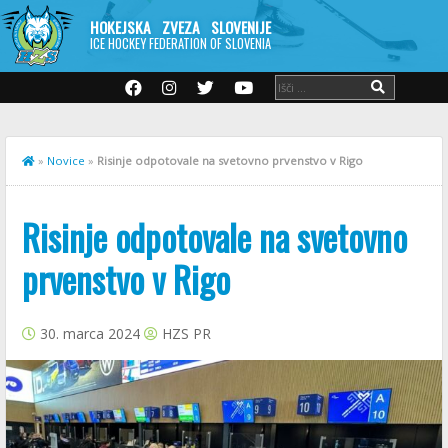
HOKEJSKA ZVEZA SLOVENIJE
ICE HOCKEY FEDERATION OF SLOVENIA
»
Novice
»
Risinje odpotovale na svetovno prvenstvo v Rigo
Risinje odpotovale na svetovno
prvenstvo v Rigo
30. marca 2024
HZS PR