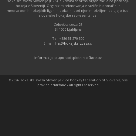
Hokejska zveza Slovenije (HZS) je krovna športna organizacija na področju
hokeja v Sloveniji. Organizira tekmovanja v različnih domačih in
mednarodnih hokejskih ligah in pokalih; pod njenim okriljem delujejo tudi
slovenske hokejske reprezentance.
Celovška cesta 25
SI-1000 Ljubljana
Tel: +386 51 270 500
E-mail:
hzs@hokejska-zveza.si
Informacije o uporabi spletnih piškotkov
©2026 Hokejska zveza Slovenije / Ice hockey federation of Slovenia; vse
pravice pridržane / all rights reserved