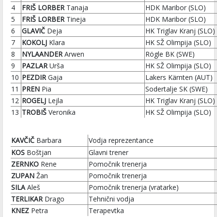
4
FRIŠ LORBER
Tanaja
HDK Maribor (SLO)
5
FRIŠ LORBER
Tineja
HDK Maribor (SLO)
6
GLAVIČ
Deja
HK Triglav Kranj (SLO)
7
KOKOLJ
Klara
HK SŽ Olimpija (SLO)
8
NYLAANDER
Arwen
Rögle BK (SWE)
9
PAZLAR
Urša
HK SŽ Olimpija (SLO)
10
PEZDIR
Gaja
Lakers Kärnten (AUT)
11
PREN
Pia
Sodertalje SK (SWE)
12
ROGELJ
Lejla
HK Triglav Kranj (SLO)
13
TROBIŠ
Veronika
HK SŽ Olimpija (SLO)
KAVČIČ
Barbara
Vodja reprezentance
KOS
Boštjan
Glavni trener
ZERNKO
Rene
Pomočnik trenerja
ZUPAN
Žan
Pomočnik trenerja
SILA
Aleš
Pomočnik trenerja (vratarke)
TERLIKAR
Drago
Tehnični vodja
KNEZ
Petra
Terapevtka