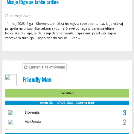
Misija Riga se lahko prične
11. maja 2023
11. maj 2023, Riga - Slovenska moška hokejska reprezentanca, ki je včeraj
prispela na prizorišče tekem skupine B svetovnega prvenstva elitne
hokejske divizije, je današnji dan namenila pripravam pred jutrišnjim
začetkom turnirja. Dopoldanski čas so ... več »
Zamenjaj tekmovanje
Friendly Men
Rezultati
tekma št. 1, 07.05.2026, Dvorana Bled
3
Slovenija
2
Madžarska