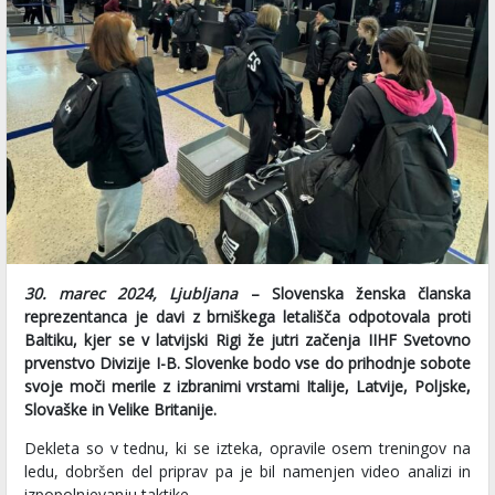
30. marec 2024, Ljubljana
– Slovenska ženska članska
reprezentanca je davi z brniškega letališča odpotovala proti
Baltiku, kjer se v latvijski Rigi že jutri začenja IIHF Svetovno
prvenstvo Divizije I-B. Slovenke bodo vse do prihodnje sobote
svoje moči merile z izbranimi vrstami Italije, Latvije, Poljske,
Slovaške in Velike Britanije.
Dekleta so v tednu, ki se izteka, opravile osem treningov na
ledu, dobršen del priprav pa je bil namenjen video analizi in
izpopolnjevanju taktike.