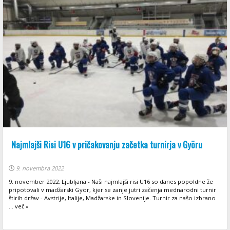
Najmlajši Risi U16 v pričakovanju začetka turnirja v Györu
9. novembra 2022
9. november 2022, Ljubljana - Naši najmlajši risi U16 so danes popoldne že
pripotovali v madžarski Györ, kjer se zanje jutri začenja mednarodni turnir
štirih držav - Avstrije, Italije, Madžarske in Slovenije. Turnir za našo izbrano
... več »