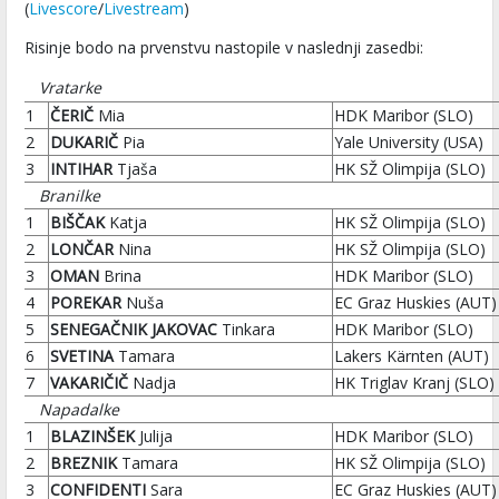
(
Livescore
/
Livestream
)
Risinje bodo na prvenstvu nastopile v naslednji zasedbi:
Vratarke
1
ČERIČ
Mia
HDK Maribor (SLO)
2
DUKARIČ
Pia
Yale University (USA)
3
INTIHAR
Tjaša
HK SŽ Olimpija (SLO)
Branilke
1
BIŠČAK
Katja
HK SŽ Olimpija (SLO)
2
LONČAR
Nina
HK SŽ Olimpija (SLO)
3
OMAN
Brina
HDK Maribor (SLO)
4
POREKAR
Nuša
EC Graz Huskies (AUT)
5
SENEGAČNIK JAKOVAC
Tinkara
HDK Maribor (SLO)
6
SVETINA
Tamara
Lakers Kärnten (AUT)
7
VAKARIČIČ
Nadja
HK Triglav Kranj (SLO)
Napadalke
1
BLAZINŠEK
Julija
HDK Maribor (SLO)
2
BREZNIK
Tamara
HK SŽ Olimpija (SLO)
3
CONFIDENTI
Sara
EC Graz Huskies (AUT)