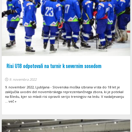
Risi U18 odpotovali na turnir k severnim sosedom
9. novembra 2022
9. november 2022, Ljubljana - Slovenska moška izbrana vrsta do 18 let je
zaključila uvodni del novembrskega reprezentančnega zbora, ki je potekal
na Bledu, kjer so mladi risi opravili serijo treningov na ledu. V nadaljevanju
... več »