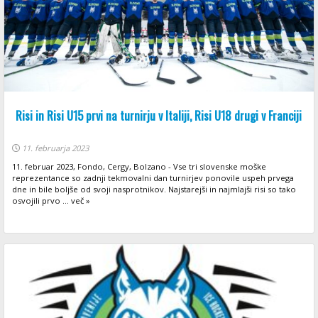
Risi in Risi U15 prvi na turnirju v Italiji, Risi U18 drugi v Franciji
11. februarja 2023
11. februar 2023, Fondo, Cergy, Bolzano - Vse tri slovenske moške
reprezentance so zadnji tekmovalni dan turnirjev ponovile uspeh prvega
dne in bile boljše od svoji nasprotnikov. Najstarejši in najmlajši risi so tako
osvojili prvo ... več »