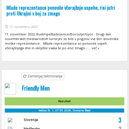
Mlade reprezentance ponovile včerajšnje uspehe, risi jutri
proti Ukrajini v boj za zmago
11. novembra 2022
11. november 2022, Budimpešta/Jesenice/Borovlje/Györ - Drugi dan
novembrskih mednarodnih turnirjev so bile v pogonu vse štiri slovenske
moške reprezentance. Mlade reprezentance so ponovile uspeh
včerajšnjega dne in vknjižile vsaka še po eno zmago - ... več »
Zamenjaj tekmovanje
Friendly Men
Rezultati
tekma št. 1, 07.05.2026, Dvorana Bled
3
Slovenija
2
Madžarska