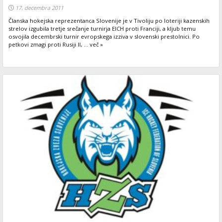
17. decembra 2011
Članska hokejska reprezentanca Slovenije je v Tivoliju po loteriji kazenskih
strelov izgubila tretje srečanje turnirja EICH proti Franciji, a kljub temu
osvojila decembrski turnir evropskega izziva v slovenski prestolnici. Po
petkovi zmagi proti Rusiji II, ... več »