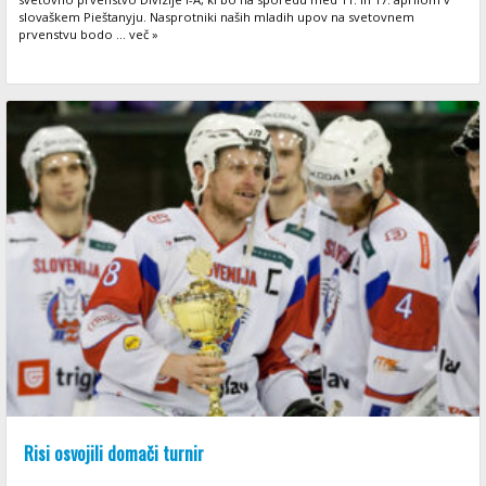
slovaškem Pieštanyju. Nasprotniki naših mladih upov na svetovnem
prvenstvu bodo ... več »
Risi osvojili domači turnir