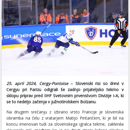
25. april 2024, Cergy-Pontoise
– Slovenski risi so drevi v
Cergyu pri Parizu odigrali še zadnjo prijateljsko tekmo v
sklopu priprav pred IIHF Svetovnim prvenstvom Divizije I-A, ki
se to nedeljo začenja v južnotirolskem Bolzanu.
Na drugem srečanju z izbrano vrsto Francije je slovenska
obramba na čelu z vratarjem Matijo Pintaričem, ki je bil na
koncu imenovan tudi za slovenskega igralca tekme, zaklenila