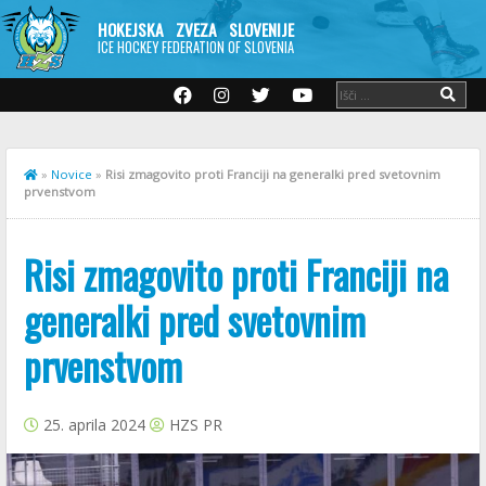
HOKEJSKA ZVEZA SLOVENIJE
ICE HOCKEY FEDERATION OF SLOVENIA
»
Novice
»
Risi zmagovito proti Franciji na generalki pred svetovnim
prvenstvom
Risi zmagovito proti Franciji na
generalki pred svetovnim
prvenstvom
25. aprila 2024
HZS PR