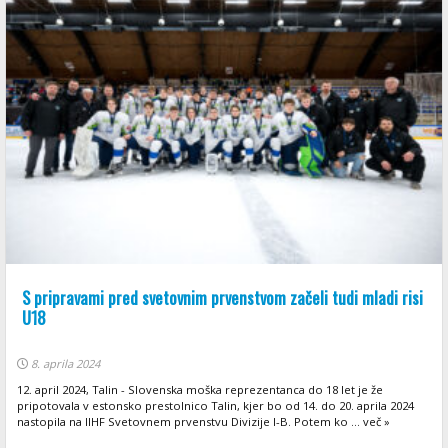
S pripravami pred svetovnim prvenstvom začeli tudi mladi risi
U18
8. aprila 2024
12. april 2024, Talin - Slovenska moška reprezentanca do 18 let je že
pripotovala v estonsko prestolnico Talin, kjer bo od 14. do 20. aprila 2024
nastopila na IIHF Svetovnem prvenstvu Divizije I-B. Potem ko ... več »