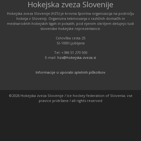
Hokejska zveza Slovenije
Hokejska zveza Slovenije (HZS) je krovna športna organizacija na področju
hokeja v Sloveniji. Organizira tekmovanja v različnih domačih in
mednarodnih hokejskih ligah in pokalih; pod njenim okriljem delujejo tudi
slovenske hokejske reprezentance.
Celovška cesta 25
SI-1000 Ljubljana
Tel: +386 51 270 500
E-mail:
hzs@hokejska-zveza.si
Informacije o uporabi spletnih piškotkov
©2026 Hokejska zveza Slovenije / Ice hockey federation of Slovenia; vse
pravice pridržane / all rights reserved