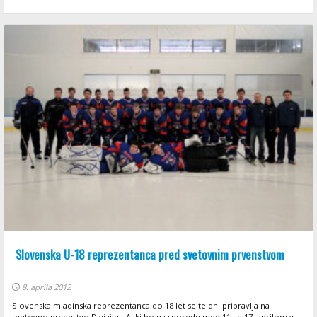
Slovenska U-18 reprezentanca pred svetovnim prvenstvom
8. aprila 2012
Slovenska mladinska reprezentanca do 18 let se te dni pripravlja na
svetovno prvenstvo Divizije I-A, ki bo na sporedu med 11. in 17. aprilom v