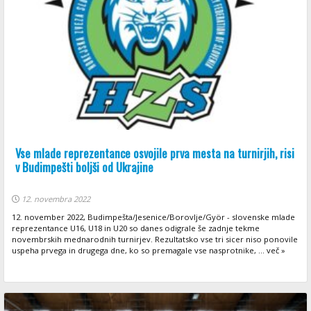
Vse mlade reprezentance osvojile prva mesta na turnirjih, risi
v Budimpešti boljši od Ukrajine
12. novembra 2022
12. november 2022, Budimpešta/Jesenice/Borovlje/Györ - slovenske mlade
reprezentance U16, U18 in U20 so danes odigrale še zadnje tekme
novembrskih mednarodnih turnirjev. Rezultatsko vse tri sicer niso ponovile
uspeha prvega in drugega dne, ko so premagale vse nasprotnike, ... več »