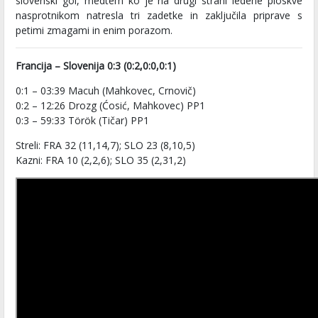
slovenski gol, medtem ko je na drugi strani ledene ploskve
nasprotnikom natresla tri zadetke in zaključila priprave s
petimi zmagami in enim porazom.
Francija – Slovenija 0:3 (0:2,0:0,0:1)
0:1 – 03:39 Macuh (Mahkovec, Crnovič)
0:2 – 12:26 Drozg (Ćosić, Mahkovec) PP1
0:3 – 59:33 Török (Tičar) PP1
Streli: FRA 32 (11,14,7); SLO 23 (8,10,5)
Kazni: FRA 10 (2,2,6); SLO 35 (2,31,2)