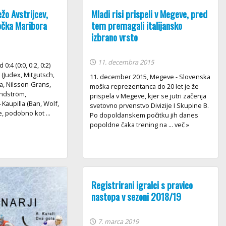
o Avstrijcev,
Mladi risi prispeli v Megeve, pred
očka Maribora
tem premagali italijansko
izbrano vrsto
11. decembra 2015
0:4 (0:0, 0:2, 0:2)
r (Judex, Mitgutsch,
11. december 2015, Megeve - Slovenska
la, Nilsson-Grans,
moška reprezentanca do 20 let je že
Lundström,
prispela v Megeve, kjer se jutri začenja
 Kaupilla (Ban, Wolf,
svetovno prvenstvo Divizije I Skupine B.
se, podobno kot ...
Po dopoldanskem počitku jih danes
popoldne čaka trening na ... več »
Registrirani igralci s pravico
nastopa v sezoni 2018/19
7. marca 2019