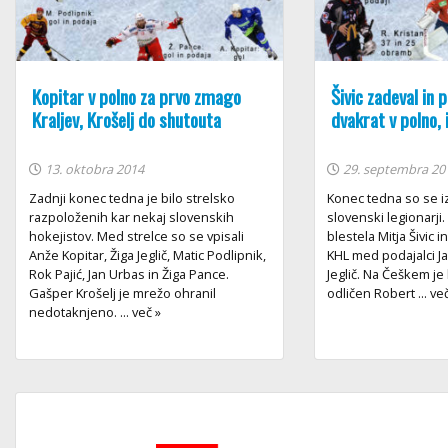
Kopitar v polno za prvo zmago
Šivic zadeval in p
Kraljev, Krošelj do shutouta
dvakrat v polno, 
13. oktobra 2014
29. septembra 20
Zadnji konec tedna je bilo strelsko
Konec tedna so se iz
razpoloženih kar nekaj slovenskih
slovenski legionarji. 
hokejistov. Med strelce so se vpisali
blestela Mitja Šivic in
Anže Kopitar, Žiga Jeglič, Matic Podlipnik,
KHL med podajalci J
Rok Pajić, Jan Urbas in Žiga Pance.
Jeglič. Na Češkem je
Gašper Krošelj je mrežo ohranil
odličen Robert ... ve
nedotaknjeno. ... več »