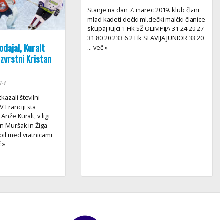
Stanje na dan 7. marec 2019. klub člani
mlad kadeti dečki ml.dečki malčki članice
skupaj tujci 1 Hk SŽ OLIMPIJA 31 24 20 27
31 80 20 233 6 2 Hk SLAVIJA JUNIOR 33 20
odajal, Kuralt
... več »
izvrstni Kristan
14
kazali številni
V Franciji sta
 Anže Kuralt, v ligi
an Muršak in Žiga
 bil med vratnicami
č »