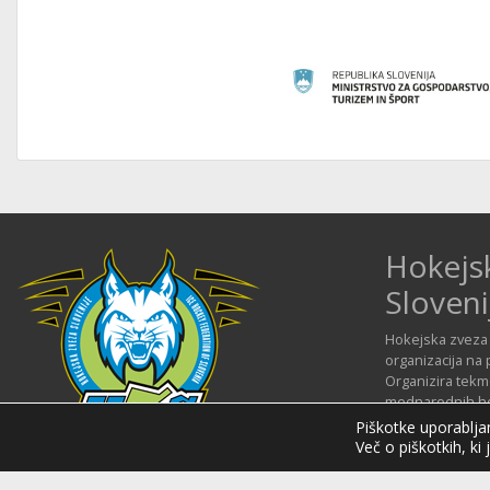
Hokejs
Sloveni
Hokejska zveza 
organizacija na 
Organizira tekmo
mednarodnih hok
njenim okriljem
Piškotke uporabljam
reprezentance.
Več o piškotkih, ki 