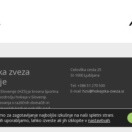
ka zveza
Celovška cesta 25
SI-1000 Ljubljana
je
Tel: +386 51 270 500
E-mail:
hzs@hokejska-zveza.si
Slovenije (HZS) je krovna športna
področju hokeja v Sloveniji.
vanja v različnih domačih in
ejskih ligah in pokalih; pod
 delujejo tudi slovenske hokejske
o za zagotavljanje najboljše izkušnje na naši spletni strani.
jih uporabljamo, lahko izveste ali jih izklopite v
nastavitvah
.