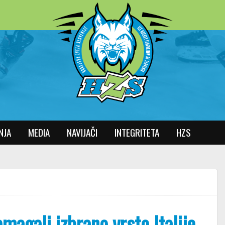
NJA
MEDIA
NAVIJAČI
INTEGRITETA
HZS
emagali izbrano vrsto Italije