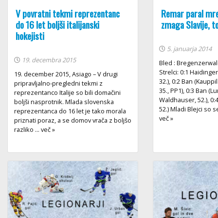
V povratni tekmi reprezentanc
Remar paral mrež
do 16 let boljši italijanski
zmaga Slavije, t
hokejisti
5. januarja 2014
19. decembra 2015
Bled : Bregenzerwald 
Strelci: 0:1 Haidinge
19. december 2015, Asiago – V drugi
32.), 0:2 Ban (Kauppi
pripravljalno-pregledni tekmi z
35., PP1), 0:3 Ban (
reprezentanco Italije so bili domačini
Waldhauser, 52.), 0:4
boljši nasprotnik. Mlada slovenska
52.) Mladi Blejci so 
reprezentanca do 16 let je tako morala
več »
priznati poraz, a se domov vrača z boljšo
razliko ... več »