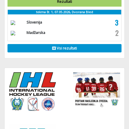
Rezultati
tekma št. 1, 07.05.2026, Dvorana Bled
3
Slovenija
2
Madžarska
Vsi rezultati