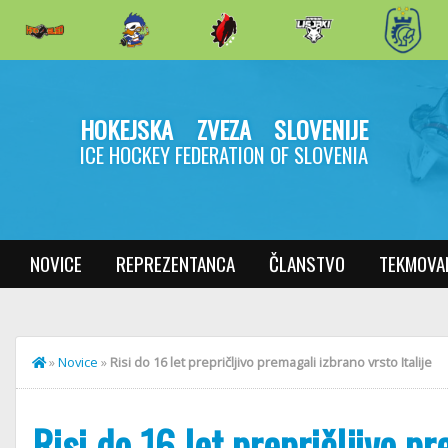
HOKEJSKA ZVEZA SLOVENIJE
ICE HOCKEY FEDERATION OF SLOVENIA
NOVICE
REPREZENTANCA
ČLANSTVO
TEKMOVA
»
Novice
»
Risi do 16 let prepričljivo premagali izbrano vrsto Italije
Risi do 16 let prepričljivo pr