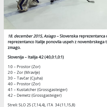
18. december 2015, Asiago
– Slovenska reprezentanca do
reprezentanco Italije ponovila uspeh z novembrskega turni
zmago.
Slovenija – Italija 4:2 (4:0,0:1,0:1)
1:0 – Prostor (Zor)
2:0 – Zor (Mravlje)
3:0 – Tavčar (Cjuha)
4:0 – Prostor (Zor)
4:1 – Kustatcher (Grossgasteiger)
4:2 – Demetz (Grossgasteiger)
Streli: SLO 25 (7,14,4), ITA 34 (11,15,8)