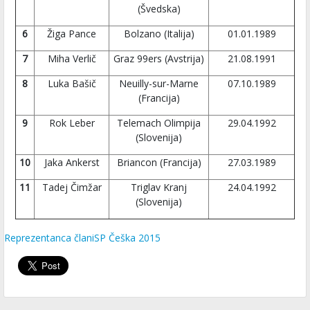
(Švedska)
6
Žiga Pance
Bolzano (Italija)
01.01.1989
7
Miha Verlič
Graz 99ers (Avstrija)
21.08.1991
8
Luka Bašič
Neuilly-sur-Marne
07.10.1989
(Francija)
9
Rok Leber
Telemach Olimpija
29.04.1992
(Slovenija)
10
Jaka Ankerst
Briancon (Francija)
27.03.1989
11
Tadej Čimžar
Triglav Kranj
24.04.1992
(Slovenija)
Reprezentanca člani
SP Češka 2015