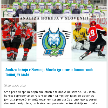
Analiza hokeja v Sloveniji: število igralcev in licenciranih
trenerjev raste
29. aprila 2015
Smo pred sklepnim dejanjem letošnje tekmovalne sezone. Po uspehu
članske reprezentance na lanskoletnih Olimpijskih igrah bo slovenska
javnost s precejšnjim pričakovanjem spremljala, že drugo leto zapored
slovensko ekipo leta, na Svetovnem prvenstvu elitne divizije na ... več »