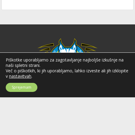
Piškotke uporabljamo za zagotavljanje najboljše izkušnje na
naši spletni strani.
Več o piškotkih, ki jih uporabljamo, lahko izveste ali jih izklopite
v
nastavitvah
.
Sprejemam
Hokejska zveza Slovenije
Hokejska zveza Slovenije (HZS) je krovna športna organizacija na področju
hokeja v Sloveniji. Organizira tekmovanja v različnih domačih in
mednarodnih hokejskih ligah in pokalih; pod njenim okriljem delujejo tudi
slovenske hokejske reprezentance.
Celovška cesta 25
SI-1000 Ljubljana