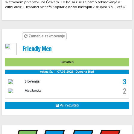
svetovnem prvenstvu na Češkem. To bo za rise že osmo tekmovanje v
elitni diviziji. Izbranci Matjaža Kopitarja bodo nastopili v skupini B s ... več »
Zamenjaj tekmovanje
Friendly Men
Rezultati
tekma št. 1, 07.05.2026, Dvorana Bled
3
Slovenija
2
Madžarska
Vsi rezultati