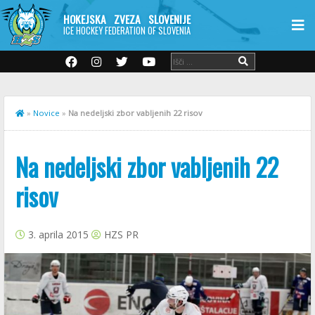
HOKEJSKA ZVEZA SLOVENIJE
ICE HOCKEY FEDERATION OF SLOVENIA
»
Novice
»
Na nedeljski zbor vabljenih 22 risov
Na nedeljski zbor vabljenih 22
risov
3. aprila 2015
HZS PR