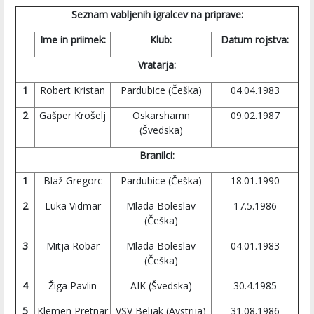
Seznam vabljenih igralcev na priprave:
Ime in priimek:
Klub:
Datum rojstva:
Vratarja:
1
Robert Kristan
Pardubice (Češka)
04.04.1983
2
Gašper Krošelj
Oskarshamn
09.02.1987
(Švedska)
Branilci:
1
Blaž Gregorc
Pardubice (Češka)
18.01.1990
2
Luka Vidmar
Mlada Boleslav
17.5.1986
(Češka)
3
Mitja Robar
Mlada Boleslav
04.01.1983
(Češka)
4
Žiga Pavlin
AIK (Švedska)
30.4.1985
5
Klemen Pretnar
VSV Beljak (Avstrija)
31.08.1986