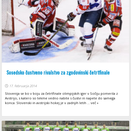
Sosedsko čustveno rivalstvo za zgodovinski četrtfinale
17. februarja 2014
Slovenija se bo v boju za četrtfinale olimpijskih iger v Sočiju pomerila z
Avstrijo, s katero so tekme vedno nabite s čustvi in napete do samega
konca. Slovenski in avstrijski hokej je v zadnjih letih ... več »