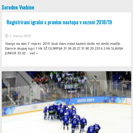
Sorodne Vsebine
Registrirani igralci s pravico nastopa v sezoni 2018/19
7. marca 2019
Stanje na dan 7. marec 2019. klub člani mlad kadeti dečki ml.dečki malčki
članice skupaj tujci 1 Hk SŽ OLIMPIJA 31 24 20 27 31 80 20 233 6 2 Hk SLAVIJA
JUNIOR 33 20 ... več »