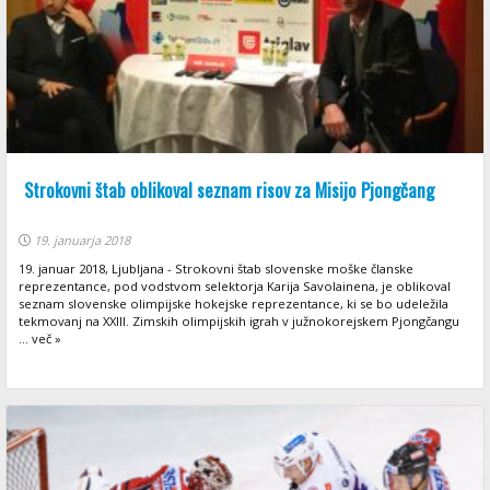
Strokovni štab oblikoval seznam risov za Misijo Pjongčang
19. januarja 2018
19. januar 2018, Ljubljana - Strokovni štab slovenske moške članske
reprezentance, pod vodstvom selektorja Karija Savolainena, je oblikoval
seznam slovenske olimpijske hokejske reprezentance, ki se bo udeležila
tekmovanj na XXIII. Zimskih olimpijskih igrah v južnokorejskem Pjongčangu
... več »