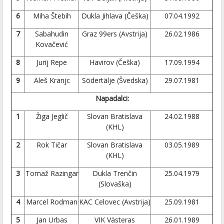
6
Miha Štebih
Dukla Jihlava (Češka)
07.04.1992
7
Sabahudin
Graz 99ers (Avstrija)
26.02.1986
Kovačević
8
Jurij Repe
Havirov (Češka)
17.09.1994
9
Aleš Kranjc
Södertälje (Švedska)
29.07.1981
Napadalci:
1
Žiga Jeglič
Slovan Bratislava
24.02.1988
(KHL)
2
Rok Tičar
Slovan Bratislava
03.05.1989
(KHL)
3
Tomaž Razingar
Dukla Trenčin
25.04.1979
(Slovaška)
4
Marcel Rodman
KAC Celovec (Avstrija)
25.09.1981
5
Jan Urbas
VIK Västeras
26.01.1989