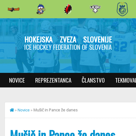
HOKEJSKA ZVEZA SLOVENIJE
ICE HOCKEY FEDERATION OF SLOVENIA
NOVICE
REPREZENTANCA
ČLANSTVO
TEKMOVA
»
Novice
»
Mušič in Pance že danes
Mušič in Pance že danes