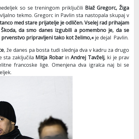
deljek so se treningom priključili
Blaž Gregorc, Žiga
vljalno tekmo. Gregorc in Pavlin sta nastopala skupaj v
anco med stare prijatelje je odličen. Vselej rad prihajam
o. Škoda, da smo danes izgubili a pomembno je, da se
prvenstvo pripravljeni tako kot želimo,«
je dejal Pavlin.
ce
, že danes pa bosta tudi slednja dva v kadru za drugo
 sta zaključila
Mitja Robar
in
Andrej Tavželj
, ki je prav
itne francoske lige. Omenjena dva igralca naj bi se
ljek.