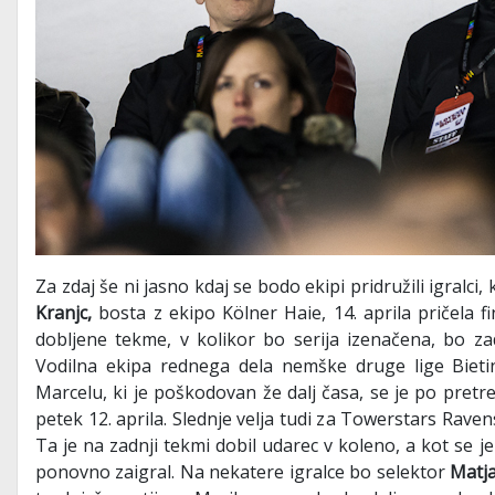
Za zdaj še ni jasno kdaj se bodo ekipi pridružili igralci, 
Kranjc,
bosta z ekipo Kölner Haie, 14. aprila pričela fin
dobljene tekme, v kolikor bo serija izenačena, bo za
Vodilna ekipa rednega dela nemške druge lige Bieti
Marcelu, ki je poškodovan že dalj časa, se je po pretr
petek 12. aprila. Slednje velja tudi za Towerstars R
Ta je na zadnji tekmi dobil udarec v koleno, a kot se j
ponovno zaigral.
Na nekatere igralce bo selektor
Matj