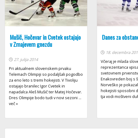
Mušič, Hočevar in Cvetek ostajajo
Danes za obstan
v Zmajevem gnezdu
18. decembra 201
27. julija 2014
Včeraj je mlada slo
reprezentanca vpisa
Pri aktualnem slovenskem prvaku
svetovnem prvenstv
Telemach Olimpiji so podaljšali pogodbo
Enakovreden boj s še
za eno leto s tremi hokejisti. V Tivoliju
Norveško je pokazal,
ostajajo branilec Igor Cvetek in
hokejisti sposobni 
napadalca Aleš Mušič ter Matej Hočevar.
tja vodi moštveni duh,
Dres Olimpije bodo tudi v novi sezoni ...
več »