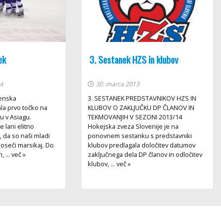
ek
3. Sestanek HZS in klubov
4
30. marca 2013
venska
3. SESTANEK PREDSTAVNIKOV HZS IN
la prvo točko na
KLUBOV O ZAKLJUČKU DP ČLANOV IN
u v Asiagu.
TEKMOVANJIH V SEZONI 2013/14
 lani elitno
Hokejska zveza Slovenije je na
 da so naši mladi
ponovnem sestanku s predstavniki
doseči marsikaj. Do
klubov predlagala določitev datumov
 ... več »
zaključnega dela DP članov in odločitev
klubov, ... več »