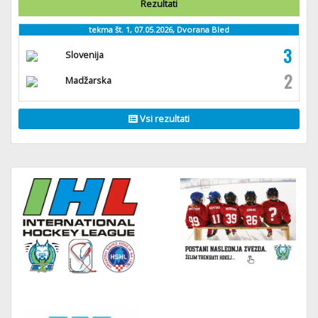
Rezultati
tekma št. 1, 07.05.2026, Dvorana Bled
3
Slovenija
2
Madžarska
Vsi rezultati