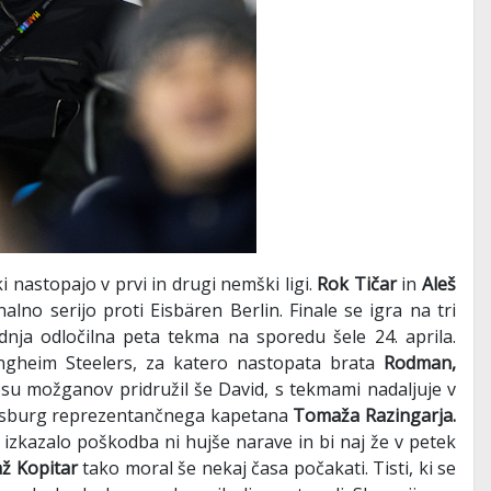
ki nastopajo v prvi in drugi nemški ligi.
Rok Tičar
in
Aleš
alno serijo proti Eisbären Berlin. Finale se igra na tri
dnja odločilna peta tekma na sporedu šele 24. aprila.
ngheim Steelers, za katero nastopata brata
Rodman,
esu možganov pridružil še David, s tekmami nadaljuje v
avensburg reprezentančnega kapetana
Tomaža Razingarja.
e izkazalo poškodba ni hujše narave in bi naj že v petek
až Kopitar
tako moral še nekaj časa počakati. Tisti, ki se