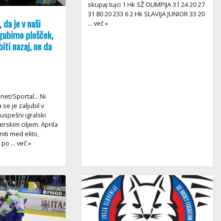
skupaj tujci 1 Hk SŽ OLIMPIJA 31 24 20 27
31 80 20 233 6 2 Hk SLAVIJA JUNIOR 33 20
 da je v naši
... več »
zgubimo plošček,
biti nazaj, ne da
.net/Sportal... Ni
 se je zaljubil v
uspešni igralski
nerskim ciljem. Aprila
niti med elito,
o ... več »