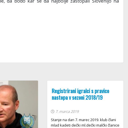
e, da bodo kar se da najbolje zastopali Slovenijo na
Registrirani igralci s pravico
nastopa v sezoni 2018/19
7. marca 2019
Stanje na dan 7. marec 2019. klub člani
mlad kadeti dečki ml.dečki malčki članice