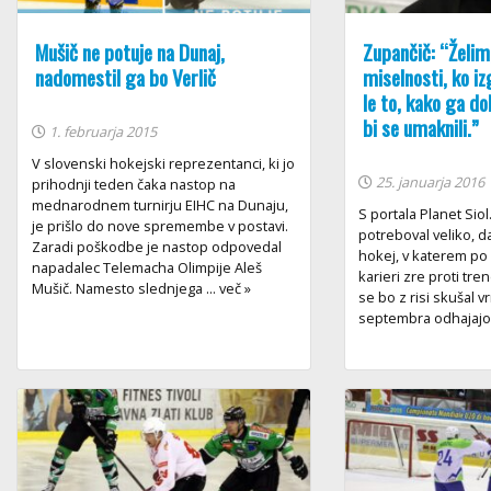
Mušič ne potuje na Dunaj,
Zupančič: “Želim,
nadomestil ga bo Verlič
miselnosti, ko i
le to, kako ga do
bi se umaknili.”
1. februarja 2015
V slovenski hokejski reprezentanci, ki jo
25. januarja 2016
prihodnji teden čaka nastop na
mednarodnem turnirju EIHC na Dunaju,
S portala Planet Siol
je prišlo do nove spremembe v postavi.
potreboval veliko, da
Zaradi poškodbe je nastop odpovedal
hokej, v katerem po 
napadalec Telemacha Olimpije Aleš
karieri zre proti tre
Mušič. Namesto slednjega ... več »
se bo z risi skušal vr
septembra odhajajo p