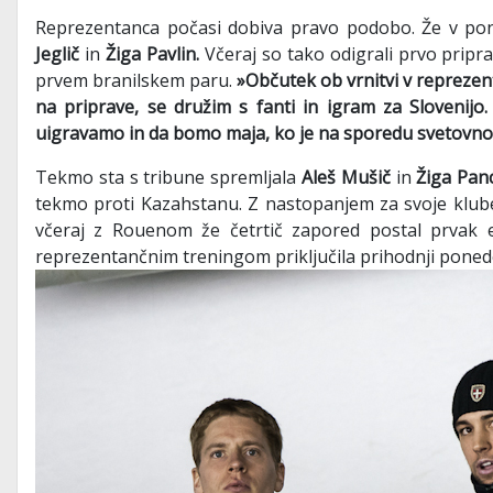
Reprezentanca počasi dobiva pravo podobo. Že v pone
Jeglič
in
Žiga Pavlin.
Včeraj so tako odigrali prvo pripra
prvem branilskem paru.
»Občutek ob vrnitvi v reprezent
na priprave, se družim s fanti in igram za Slovenij
uigravamo in da bomo maja, ko je na sporedu svetovno 
Tekmo sta s tribune spremljala
Aleš Mušič
in
Žiga Pan
tekmo proti Kazahstanu. Z nastopanjem za svoje klube
včeraj z Rouenom že četrtič zapored postal prvak el
reprezentančnim treningom priključila prihodnji ponede