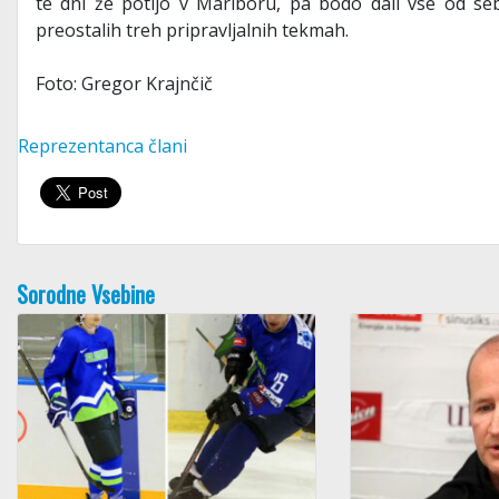
te dni že potijo v Mariboru, pa bodo dali vse od seb
preostalih treh pripravljalnih tekmah.
Foto: Gregor Krajnčič
Reprezentanca člani
Sorodne Vsebine