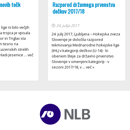
 novih točk
Razpored državnega prvenstva
dečkov 2017/18
24. julija 2017
lige ni bilo večjih
 trojica je vpisala
24. julij 2017, Ljubljana – Hokejska zveza
or in Triglav sta
Slovenije je določila razpored
an tesno na
tekmovanja Mednarodne hokejske lige
 kazenskih strelih
(IHL) v kategoriji dečkov (U-14) - ki
mladi Jesenice ... več
obenem šteje za državno prvenstvo
Slovenije v omenjeni kategoriji - v
sezoni 2017/18, v ... več »