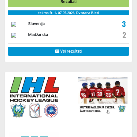
Rezultati
tekma št. 1, 07.05.2026, Dvorana Bled
3
Slovenija
2
Madžarska
Vsi rezultati