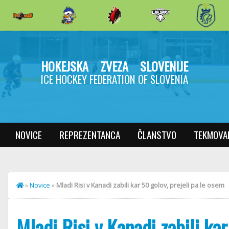
HOKEJSKA ZVEZA SLOVENIJE
ICE HOCKEY FEDERATION OF SLOVENIA
NOVICE
REPREZENTANCA
ČLANSTVO
TEKMOVA
»
Novice
»
Mladi Risi v Kanadi zabili kar 50 golov, prejeli pa le osem
Mladi Risi v Kanadi zabili ka