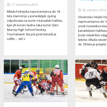
17. novembra 2014
30. oktobra 2014
Mlada hokejska reprezentanca do 18
leta starosti je v ponedeljek zjutraj
Slovensko mlado h
odpotovala na turnir v kanadski Halifax,
reprezentanco do 18 
kjer jih konec tedna čaka turnir Glen
sredi novembra med
Murray High School Hockey
kanadskem Halifaxu. 
Tournament. Na pot proti Kanadi je
bodo mladi Risi odigr
odšlo ... več »
tekme. Mlada slove
do 18 leta je prejela v