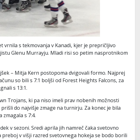
 vrnila s tekmovanja v Kanadi, kjer je prepričljivo
jistu Glenu Murrayju. Mladi risi so petim nasprotnikom
jšek – Mitja Kern postopoma dvigovali formo. Najprej
unu so bili s 7:1 boljši od Forest Heights Falcons, za
nali s 13:1.
town Trojans, ki pa niso imeli prav nobenih možnosti
prišli do najvišje zmage na turnirju. Za konec je bila
a zmagala s 7:4.
odek v sezoni. Sredi aprila jih namreč čaka svetovno
a preboj v višji razred svetovnega hokeja se bodo borili