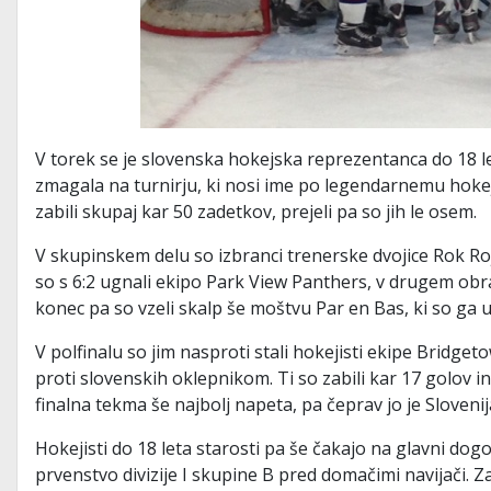
V torek se je slovenska hokejska reprezentanca do 18 let
zmagala na turnirju, ki nosi ime po legendarnemu hoke
zabili skupaj kar 50 zadetkov, prejeli pa so jih le osem.
V skupinskem delu so izbranci trenerske dvojice Rok Ro
so s 6:2 ugnali ekipo Park View Panthers, v drugem obrač
konec pa so vzeli skalp še moštvu Par en Bas, ki so ga ug
V polfinalu so jim nasproti stali hokejisti ekipe Bridge
proti slovenskih oklepnikom. Ti so zabili kar 17 golov in 
finalna tekma še najbolj napeta, pa čeprav jo je Slovenij
Hokejisti do 18 leta starosti pa še čakajo na glavni dog
prvenstvo divizije I skupine B pred domačimi navijači. Z