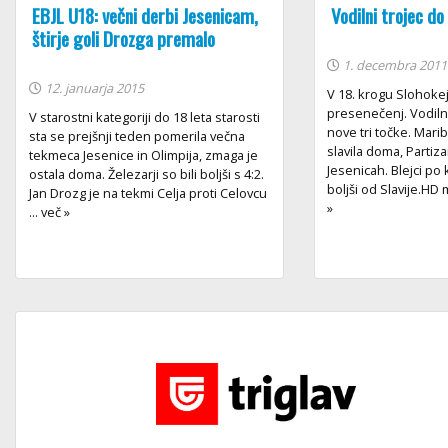
EBJL U18: večni derbi Jesenicam,
Vodilni trojec do
štirje goli Drozga premalo
1. decembra 2011
12. januarja 2015
V 18. krogu Slohokej 
presenečenj. Vodilna
V starostni kategoriji do 18 leta starosti
nove tri točke. Marib
sta se prejšnji teden pomerila večna
slavila doma, Partiz
tekmeca Jesenice in Olimpija, zmaga je
Jesenicah. Blejci po
ostala doma. Železarji so bili boljši s 4:2.
boljši od Slavije.HD 
Jan Drozg je na tekmi Celja proti Celovcu
»
... več »