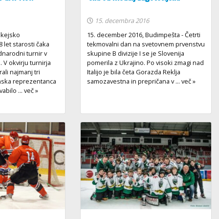
15. decembra 2016
okejsko
15. december 2016, Budimpešta - Četrti
let starosti čaka
tekmovalni dan na svetovnem prvenstvu
narodni turnir v
skupine B divizije I se je Slovenija
V okvirju turnirja
pomerila z Ukrajino. Po visoki zmagi nad
ali najmanj tri
Italijo je bila četa Gorazda Reklja
nska reprezentanca
samozavestna in prepričana v ... več »
abilo ... več »