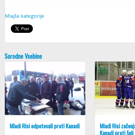
Mlajše kategorije
Sorodne Vsebine
Mladi Risi odpotovali proti Kanadi
Mladi Risi začenj
Kanadi proti šoli