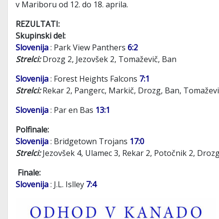
v Mariboru od 12. do 18. aprila.
REZULTATI:
Skupinski del:
Slovenija
: Park View Panthers
6:2
Strelci:
Drozg 2, Jezovšek 2, Tomaževič, Ban
Slovenija
: Forest Heights Falcons
7:1
Strelci:
Rekar 2, Pangerc, Markič, Drozg, Ban, Tomažev
Slovenija
: Par en Bas
13:1
Polfinale:
Slovenija
: Bridgetown Trojans
17:0
Strelci:
Jezovšek 4, Ulamec 3, Rekar 2, Potočnik 2, Droz
Finale:
Slovenija
: J.L. Islley
7:4