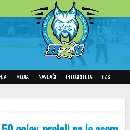
NJA
MEDIA
NAVIJAČI
INTEGRITETA
HZS
r 50 golov, prejeli pa le osem