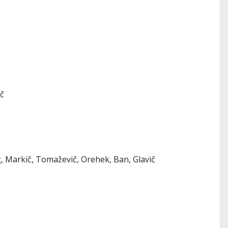
ič
g, Markič, Tomaževič, Orehek, Ban, Glavič