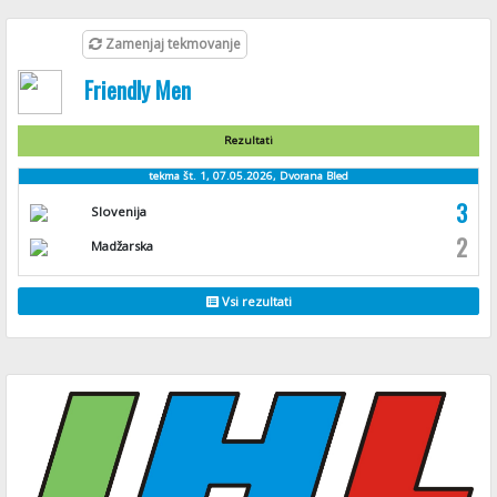
Zamenjaj tekmovanje
Friendly Men
Rezultati
tekma št. 1, 07.05.2026, Dvorana Bled
3
Slovenija
2
Madžarska
Vsi rezultati