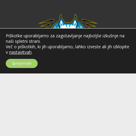
Piškotke uporabljamo za zagotavljanje najboljše izkušnje na
naši spletni strani.
Več o piškotkih, ki jih uporabljamo, lahko izveste ali jih izklopite
v
nastavitvah
.
Sprejemam
Hokejska zveza Slovenije
Hokejska zveza Slovenije (HZS) je krovna športna organizacija na področju
hokeja v Sloveniji. Organizira tekmovanja v različnih domačih in
mednarodnih hokejskih ligah in pokalih; pod njenim okriljem delujejo tudi
slovenske hokejske reprezentance.
Celovška cesta 25
SI-1000 Ljubljana
Tel: +386 51 270 500
E-mail:
hzs@hokejska-zveza.si