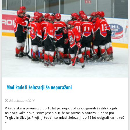
Med kadeti železarji še neporaženi
28. oktobra 2014
V kadetskem prvenstvu do 16 let po nepopolno odigranih šestih krogih
najbolje kaže hokejistom Jesenic, ki še ne poznajo poraza. Sledita jim
Triglav in Slavija. Prejšnji teden so mladi železarji do 16 let odigrali kar ... več
»