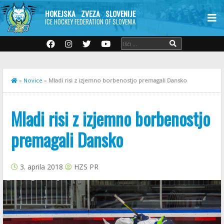
HOKEJSKA ZVEZA SLOVENIJE
ICE HOCKEY FEDERATION OF SLOVENIA
»
Novice
»
Mladi risi z izjemno borbenostjo premagali Dansko
Mladi risi z izjemno borbenostjo
premagali Dansko
3. aprila 2018
HZS PR