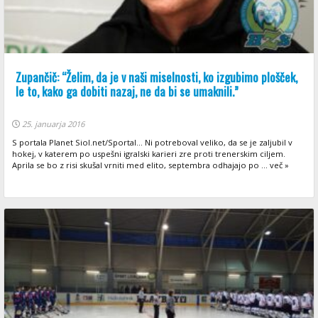
Zupančič: “Želim, da je v naši miselnosti, ko izgubimo plošček,
le to, kako ga dobiti nazaj, ne da bi se umaknili.”
25. januarja 2016
S portala Planet Siol.net/Sportal... Ni potreboval veliko, da se je zaljubil v
hokej, v katerem po uspešni igralski karieri zre proti trenerskim ciljem.
Aprila se bo z risi skušal vrniti med elito, septembra odhajajo po ... več »