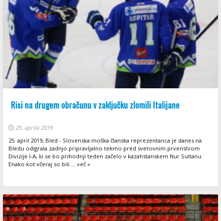
Risi na drugem obračunu v zaključku zlomili Italijane
25. aprila 2019
25. april 2019, Bled - Slovenska moška članska reprezentanca je danes na
Bledu odigrala zadnjo pripravljalno tekmo pred svetovnim prvenstvom
Divizije I-A, ki se bo prihodnji teden začelo v kazahstanskem Nur Sultanu.
Enako kot včeraj so bili ... več »