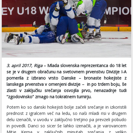
3. april 2017, Riga
– Mlada slovenska reprezentanca do 18 let
se je v drugem obračunu na svetovnem prvenstvu Divizije I-A
pomerila z izbrano vrsto Danske – bronaste hokejiste z
lanskega prvenstva v omenjeni divizije – in po trdem boju, še
zlasti v zaključku srečanja osvojila prvo, nenazadnje tudi
“zgodovinsko” zmago na tokratnem turnirju.
Potem ko so danski hokejisti bolje začeli srečanje in izkoristili
prednost z igralcem več na ledu, so naši mladi risi v drugem
delu izenačili, v uvodu v zaključno tretjino pa prevzeli pobudo
in povedli. Danci so sicer še lahko izenačili, a je varovancem
Mitje Kerna v zaključnih minutah srečanja z veliko