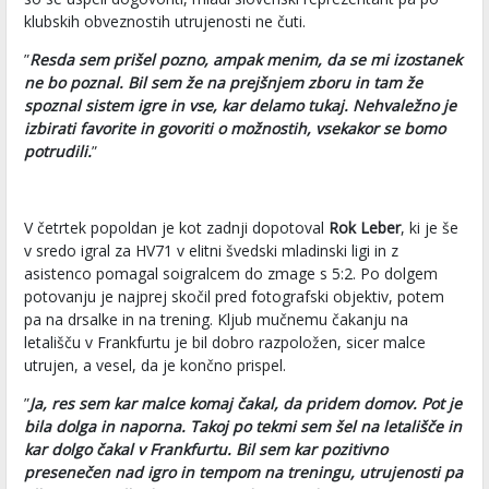
klubskih obveznostih utrujenosti ne čuti.
”
Resda sem prišel pozno, ampak menim, da se mi izostanek
ne bo poznal. Bil sem že na prejšnjem zboru in tam že
spoznal sistem igre in vse, kar delamo tukaj. Nehvaležno je
izbirati favorite in govoriti o možnostih, vsekakor se bomo
potrudili.
”
V četrtek popoldan je kot zadnji dopotoval
Rok Leber
, ki je še
v sredo igral za HV71 v elitni švedski mladinski ligi in z
asistenco pomagal soigralcem do zmage s 5:2. Po dolgem
potovanju je najprej skočil pred fotografski objektiv, potem
pa na drsalke in na trening. Kljub mučnemu čakanju na
letališču v Frankfurtu je bil dobro razpoložen, sicer malce
utrujen, a vesel, da je končno prispel.
”
Ja, res sem kar malce komaj čakal, da pridem domov. Pot je
bila dolga in naporna. Takoj po tekmi sem šel na letališče in
kar dolgo čakal v Frankfurtu. Bil sem kar pozitivno
presenečen nad igro in tempom na treningu, utrujenosti pa