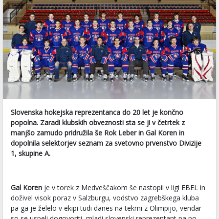
Slovenska hokejska reprezentanca do 20 let je končno
popolna. Zaradi klubskih obveznosti sta se ji v četrtek z
manjšo zamudo pridružila še Rok Leber in Gal Koren in
dopolnila selektorjev seznam za svetovno prvenstvo Divizije
1, skupine A.
Gal Koren
je v torek z Medveščakom še nastopil v ligi EBEL in
doživel visok poraz v Salzburgu, vodstvo zagrebškega kluba
pa ga je želelo v ekipi tudi danes na tekmi z Olimpijo, vendar
so se uspeli dogovoriti, mladi slovenski reprezentant pa po