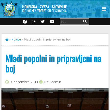
HOKEJSKA ZVEZA SLOVENIJE
ICE HOCKEY FEDERATION OF SLOVENIA
»
Novice
»
Mladi popolni in pripravljeni na boj
Mladi popolni in pripravljeni na
boj
9. decembra 2011
HZS admin