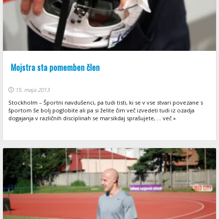
Mojstra sta pomemben člen
15. maja 2013
Stockholm – Športni navdušenci, pa tudi tisti, ki se v vse stvari povezane s
športom še bolj poglobite ali pa si želite čim več izvedeti tudi iz ozadja
dogajanja v različnih disciplinah se marsikdaj sprašujete, ... več »