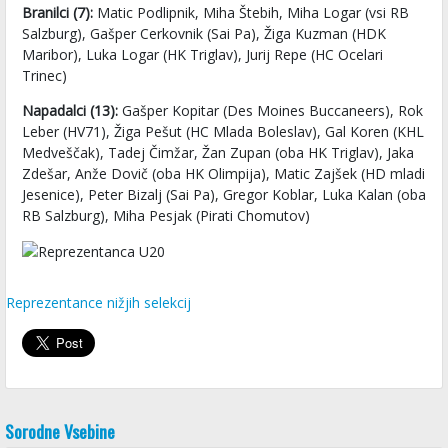
Branilci (7):
Matic Podlipnik, Miha Štebih, Miha Logar (vsi RB
Salzburg), Gašper Cerkovnik (Sai Pa), Žiga Kuzman (HDK
Maribor), Luka Logar (HK Triglav), Jurij Repe (HC Ocelari
Trinec)
Napadalci (13):
Gašper Kopitar (Des Moines Buccaneers), Rok
Leber (HV71), Žiga Pešut (HC Mlada Boleslav), Gal Koren (KHL
Medveščak), Tadej Čimžar, Žan Zupan (oba HK Triglav), Jaka
Zdešar, Anže Dovič (oba HK Olimpija), Matic Zajšek (HD mladi
Jesenice), Peter Bizalj (Sai Pa), Gregor Koblar, Luka Kalan (oba
RB Salzburg), Miha Pesjak (Pirati Chomutov)
Reprezentance nižjih selekcij
Sorodne Vsebine