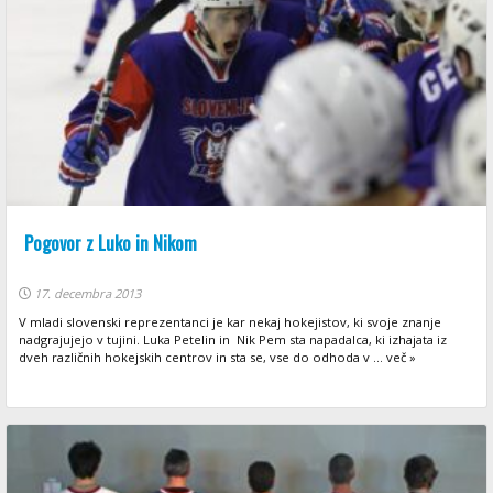
Pogovor z Luko in Nikom
17. decembra 2013
V mladi slovenski reprezentanci je kar nekaj hokejistov, ki svoje znanje
nadgrajujejo v tujini. Luka Petelin in Nik Pem sta napadalca, ki izhajata iz
dveh različnih hokejskih centrov in sta se, vse do odhoda v ... več »