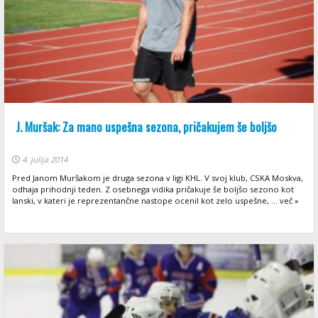
J. Muršak: Za mano uspešna sezona, pričakujem še boljšo
4. julija 2014
Pred Janom Muršakom je druga sezona v ligi KHL. V svoj klub, CSKA Moskva,
odhaja prihodnji teden. Z osebnega vidika pričakuje še boljšo sezono kot
lanski, v kateri je reprezentančne nastope ocenil kot zelo uspešne, ... več »