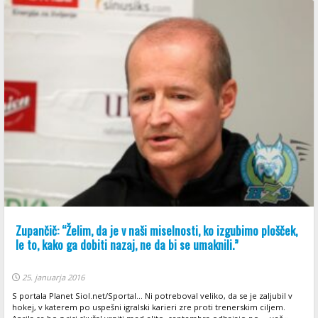
Zupančič: “Želim, da je v naši miselnosti, ko izgubimo plošček,
le to, kako ga dobiti nazaj, ne da bi se umaknili.”
25. januarja 2016
S portala Planet Siol.net/Sportal... Ni potreboval veliko, da se je zaljubil v
hokej, v katerem po uspešni igralski karieri zre proti trenerskim ciljem.