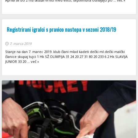
Aprila se bo z risi skušal vrniti med elito, septembra odhajajo po ... več »
Registrirani igralci s pravico nastopa v sezoni 2018/19
7. marca 2019
Stanje na dan 7. marec 2019. klub člani mlad kadeti dečki ml.dečki malčki
članice skupaj tujci 1 Hk SŽ OLIMPIJA 31 24 20 27 31 80 20 233 6 2 Hk SLAVIJA
JUNIOR 33 20 ... več »