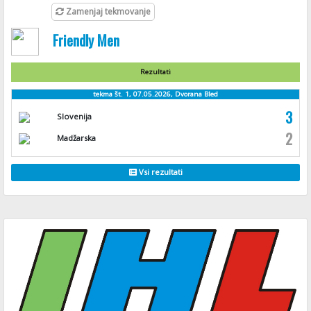
Zamenjaj tekmovanje
Friendly Men
Rezultati
tekma št. 1, 07.05.2026, Dvorana Bled
3
Slovenija
2
Madžarska
Vsi rezultati