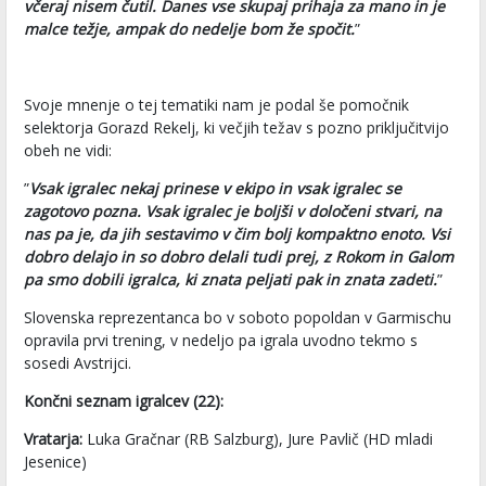
včeraj nisem čutil. Danes vse skupaj prihaja za mano in je
malce težje, ampak do nedelje bom že spočit.
”
Svoje mnenje o tej tematiki nam je podal še pomočnik
selektorja Gorazd Rekelj, ki večjih težav s pozno priključitvijo
obeh ne vidi:
”
Vsak igralec nekaj prinese v ekipo in vsak igralec se
zagotovo pozna. Vsak igralec je boljši v določeni stvari, na
nas pa je, da jih sestavimo v čim bolj kompaktno enoto. Vsi
dobro delajo in so dobro delali tudi prej, z Rokom in Galom
pa smo dobili igralca, ki znata peljati pak in znata zadeti.
”
Slovenska reprezentanca bo v soboto popoldan v Garmischu
opravila prvi trening, v nedeljo pa igrala uvodno tekmo s
sosedi Avstrijci.
Končni seznam igralcev (22):
Vratarja:
Luka Gračnar (RB Salzburg), Jure Pavlič (HD mladi
Jesenice)