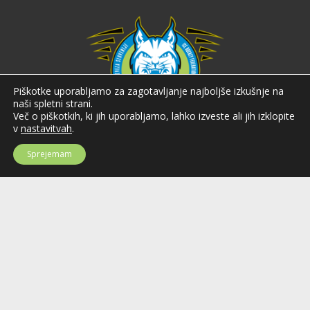
Piškotke uporabljamo za zagotavljanje najboljše izkušnje na
naši spletni strani.
Več o piškotkih, ki jih uporabljamo, lahko izveste ali jih izklopite
v
nastavitvah
.
Hokejska zveza Slovenije
Sprejemam
Hokejska zveza Slovenije (HZS) je krovna športna organizacija na področju
hokeja v Sloveniji. Organizira tekmovanja v različnih domačih in
mednarodnih hokejskih ligah in pokalih; pod njenim okriljem delujejo tudi
slovenske hokejske reprezentance.
Celovška cesta 25
SI-1000 Ljubljana
Tel: +386 51 270 500
E-mail:
hzs@hokejska-zveza.si
Informacije o uporabi spletnih piškotkov