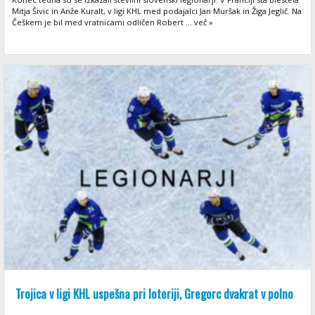
Mitja Šivic in Anže Kuralt, v ligi KHL med podajalci Jan Muršak in Žiga Jeglič. Na
Češkem je bil med vratnicami odličen Robert ... več »
Trojica v ligi KHL uspešna pri loteriji, Gregorc dvakrat v polno