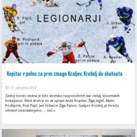
Kopitar v polno za prvo zmago Kraljev, Krošelj do shutouta
13. oktobra 2014
Zadnji konec tedna je bilo strelsko razpoloženih kar nekaj slovenskih
hokejistov. Med strelce so se vpisali Anže Kopitar, Žiga Jeglič, Matic
Podlipnik, Rok Pajić, Jan Urbas in Žiga Pance. Gašper Krošelj je mrežo
ohranil nedotaknjeno. ... več »