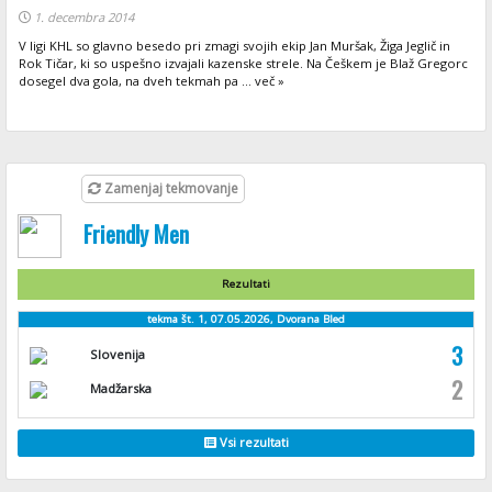
1. decembra 2014
V ligi KHL so glavno besedo pri zmagi svojih ekip Jan Muršak, Žiga Jeglič in
Rok Tičar, ki so uspešno izvajali kazenske strele. Na Češkem je Blaž Gregorc
dosegel dva gola, na dveh tekmah pa ... več »
Zamenjaj tekmovanje
Friendly Men
Rezultati
tekma št. 1, 07.05.2026, Dvorana Bled
3
Slovenija
2
Madžarska
Vsi rezultati