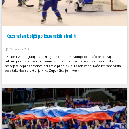
Kazahstan boljši po kazenskih strelih
15. aprila 2017
15. april 2017, Ljubljana – Drugo in obenem zadnjo domačo pripravljalno
tekmo pred svetovnim prvenstvom elitne divizije je slovenska moška
hokejska reprezentanca odigrala proti ekipi Kazahstana. Naša izbrana vrsta
pod taktirko selektorja Nika Zupančiča je ... več »