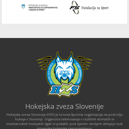
Hokejska zveza Slovenije
Hokejska zveza Slovenije (HZS) je krovna športna organizacija na področju
hokeja v Sloveniji. Organizira tekmovanja v različnih domačih in
mednarodnih hokejskih ligah in pokalih; pod njenim okriljem delujejo tudi
slovenske hokejske reprezentance.