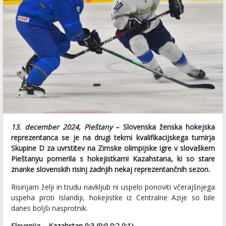
13. december 2024, Pieštany
– Slovenska ženska hokejska
reprezentanca se je na drugi tekmi kvalifikacijskega turnirja
Skupine D za uvrstitev na Zimske olimpijske igre v slovaškem
Pieštanyu pomerila s hokejistkami Kazahstana, ki so stare
znanke slovenskih risinj zadnjih nekaj reprezentančnih sezon.
Risinjam želji in trudu navkljub ni uspelo ponoviti včerajšnjega
uspeha proti Islandiji, hokejistke iz Centralne Azije so bile
danes boljši nasprotnik.
Slovenija – Kazahstan 0:3 (0:0,0:2,0:1)