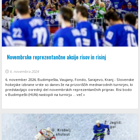
Novembrske reprezentančne akcije risov in risinj
6. novembra 2024
6. november 2024, Budimpešta, Vaujany, Fondo, Sarajevo, Kranj - Slovenske
hokejske izbrane vrste so danes že na prizoriščih mednarodnih turnirjev, ki
predstavljajo osrednji del novembrskih reprezentančnih priprav. Risi bodo
v Budimpešti (HUN) nastopili na turnirju ... več »