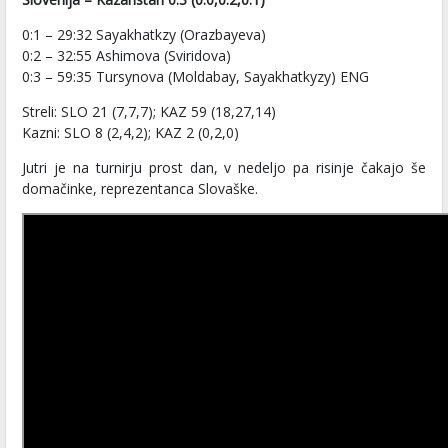
0:1 – 29:32 Sayakhatkzy (Orazbayeva)
0:2 – 32:55 Ashimova (Sviridova)
0:3 – 59:35 Tursynova (Moldabay, Sayakhatkyzy) ENG
Streli: SLO 21 (7,7,7); KAZ 59 (18,27,14)
Kazni: SLO 8 (2,4,2); KAZ 2 (0,2,0)
Jutri je na turnirju prost dan, v nedeljo pa risinje čakajo še
domačinke, reprezentanca Slovaške.