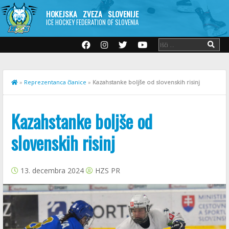
HOKEJSKA ZVEZA SLOVENIJE
ICE HOCKEY FEDERATION OF SLOVENIA
»
Reprezentanca članice
»
Kazahstanke boljše od slovenskih risinj
Kazahstanke boljše od
slovenskih risinj
13. decembra 2024
HZS PR