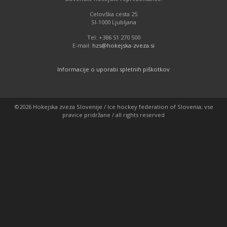
Celovška cesta 25
SI-1000 Ljubljana
Tel: +386 51 270 500
E-mail:
hzs@hokejska-zveza.si
Informacije o uporabi spletnih piškotkov
©2026 Hokejska zveza Slovenije / Ice hockey federation of Slovenia; vse
pravice pridržane / all rights reserved