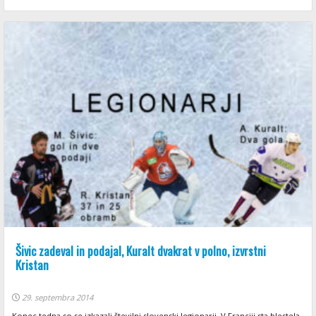
Šivic zadeval in podajal, Kuralt dvakrat v polno, izvrstni
Kristan
29. septembra 2014
Konec tedna so se izkazali številni slovenski legionarji. V Franciji sta blestela