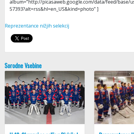
album=”http://picasaweb.google.com/data/feed/base
57393?alt=rss&hl=en_US&kind=photo” ]
Reprezentance nižjih selekcij
Sorodne Vsebine