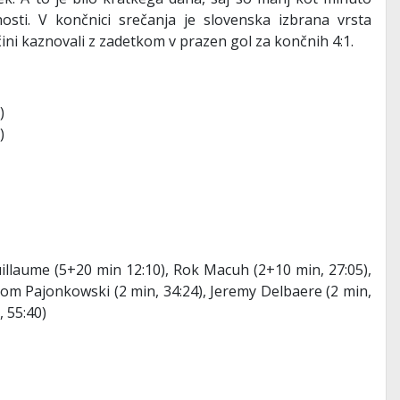
sti. V končnici srečanja je slovenska izbrana vrsta
ini kaznovali z zadetkom v prazen gol za končnih 4:1.
)
)
Guillaume (5+20 min 12:10), Rok Macuh (2+10 min, 27:05),
Tom Pajonkowski (2 min, 34:24), Jeremy Delbaere (2 min,
, 55:40)