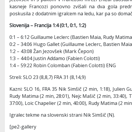
kasneje Francozi ponovno zvišali na dva gola predno
poskusila z dodatnim igralcem na ledu, kar pa so domač
Slovenija – Francija 1:4 (0:1, 0:1, 1:2)
0:1 – 6:12 Guillaume Leclerc (Bastien Maia, Rudy Matima
0:2 – 34:06 Hugo Gallet (Guillaume Leclerc, Bastien Maia
1:2 – 43:08 Žan Jezovšek (Mark Čepon)
1:3 – 44:04 Justin Addamo (Fabien Colotti)
1:4 – 59:22 Robin Colomban (Fabien Colotti) ENG
Streli: SLO 23 (8,8,7) FRA 31 (8,14,9)
Kazni: SLO 16, FRA 35 Nik Simšič (2 min, 1:18), Julien 
Rudy Matima (2 min, 28:01), Nejc Mašič (2 min, 33:40), 
37:00), Loic Chapelier (2 min, 40:00), Rudy Matima (2 min
Igralec tekme na slovenski strani Nik Simšič (N).
[pe2-gallery