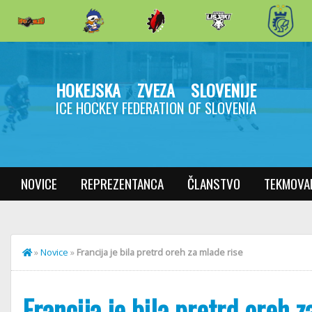
HOKEJSKA ZVEZA SLOVENIJE
ICE HOCKEY FEDERATION OF SLOVENIA
NOVICE
REPREZENTANCA
ČLANSTVO
TEKMOVA
»
Novice
»
Francija je bila pretrd oreh za mlade rise
Francija je bila pretrd oreh 