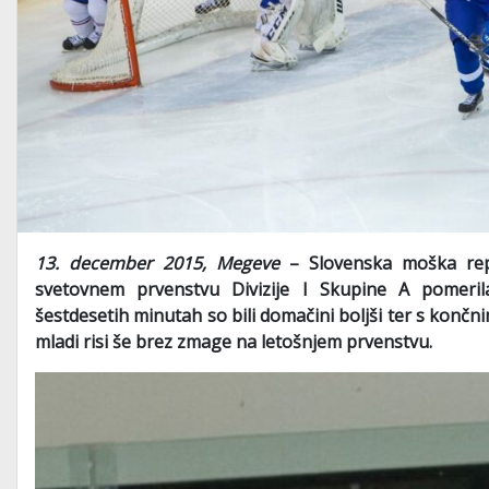
13. december 2015, Megeve
– Slovenska moška rep
svetovnem prvenstvu Divizije I Skupine A pomerila 
šestdesetih minutah so bili domačini boljši ter s konč
mladi risi še brez zmage na letošnjem prvenstvu.