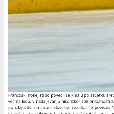
Francoski hokejisti so povedli že kmalu po začetku sreč
več na ledu, v nadaljevanju niso izkoristili priložnost
po izključitvi na strani Slovenije rezultat še povišali
Jezovšek in s pakom v francoski mreži znižal zaostane