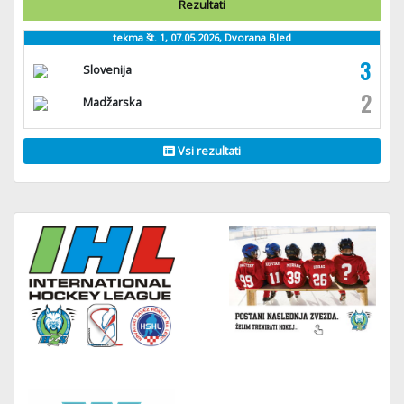
Rezultati
tekma št. 1, 07.05.2026, Dvorana Bled
3
Slovenija
2
Madžarska
Vsi rezultati