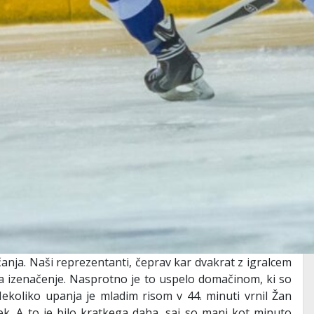
anja. Naši reprezentanti, čeprav kar dvakrat z igralcem
i za izenačenje. Nasprotno je to uspelo domačinom, ki so
. Nekoliko upanja je mladim risom v 44. minuti vrnil Žan
k. A to je bilo kratkega daha, saj so manj kot minuto