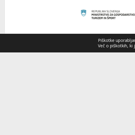
Piškotke uporabljam
Več o piškotkih, ki 
Hokejs
Sloveni
Hokejska zveza 
organizacija na 
Organizira tekmo
mednarodnih hok
njenim okriljem
reprezentance.