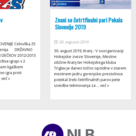
ov
Znani so četrtfinalni pari Pokala
Slovenije 2019
30. avgusta 2019
VENIJE Celovška 25
lovenija DRŽAVNO
30. avgust 2019, Kranj - V soorganizaciji
 DEČKOV 2012/2013
Hokejske zveze Slovenije, Mestne
štva igrajo v 2
občine Kranj ter Hokejskega kluba
nem ligaškem
Triglav je danes točno opoldne v starem
o igra proti
mestnem jedru gorenjske prestolnice
 več »
potekal žreb četrtfinalnih parov pete
izvedbe tekmovanja za ... več »