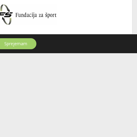
Sprejemam
Informacije o uporabi spletnih piškotkov