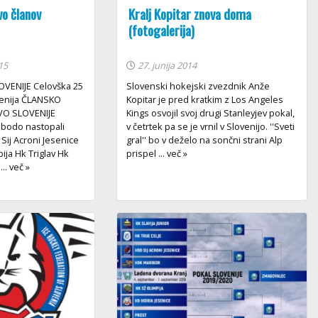
o članov
Kralj Kopitar znova doma
(fotogalerija)
15
27. junija 2014
VENIJE Celovška 25
Slovenski hokejski zvezdnik Anže
venija ČLANSKO
Kopitar je pred kratkim z Los Angeles
O SLOVENIJE
Kings osvojil svoj drugi Stanleyjev pokal,
 bodo nastopali
v četrtek pa se je vrnil v Slovenijo. ''Sveti
 Sij Acroni Jesenice
gral'' bo v deželo na sončni strani Alp
ja Hk Triglav Hk
prispel ... več »
.. več »