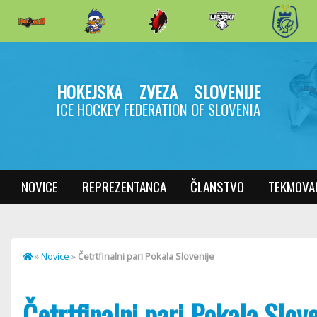
HOKEJSKA ZVEZA SLOVENIJE
ICE HOCKEY FEDERATION OF SLOVENIA
NOVICE
REPREZENTANCA
ČLANSTVO
TEKMOVA
»
Novice
»
Četrtfinalni pari Pokala Slovenije
Četrtfinalni pari Pokala Slove