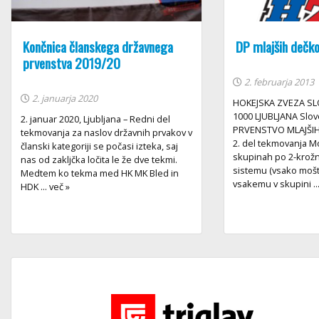
Končnica članskega državnega
DP mlajših dečk
prvenstva 2019/20
2. februarja 2013
2. januarja 2020
HOKEJSKA ZVEZA SLO
1000 LJUBLJANA S
2. januar 2020, Ljubljana – Redni del
PRVENSTVO MLAJŠIH
tekmovanja za naslov državnih prvakov v
2. del tekmovanja Mo
članski kategoriji se počasi izteka, saj
skupinah po 2-krož
nas od zakljčka ločita le že dve tekmi.
sistemu (vsako moštv
Medtem ko tekma med HK MK Bled in
vsakemu v skupini ...
HDK ... več »