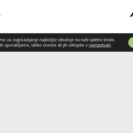
o za zagotavljanje najboljše izkušnje na naši spletni strani.
jih uporabljamo, lahko izveste ali jih izklopite v
nastavitvah
.
ka zveza
Celovška cesta 25
SI-1000 Ljubljana
je
Tel: +386 51 270 500
E-mail:
hzs@hokejska-zveza.si
Slovenije (HZS) je krovna športna
področju hokeja v Sloveniji.
vanja v različnih domačih in
ejskih ligah in pokalih; pod
 delujejo tudi slovenske hokejske