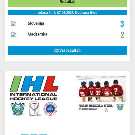
Rezultati
tekma št. 1, 07.05.2026, Dvorana Bled
3
Slovenija
2
Madžarska
Vsi rezultati