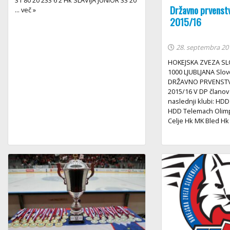
31 80 20 233 6 2 Hk SLAVIJA JUNIOR 33 20
Državno prvenstv
... več »
2015/16
28. septembra 20
HOKEJSKA ZVEZA SLO
1000 LJUBLJANA Slo
DRŽAVNO PRVENSTV
2015/16 V DP članov
naslednji klubi: HDD
HDD Telemach Olimpi
Celje Hk MK Bled Hk .