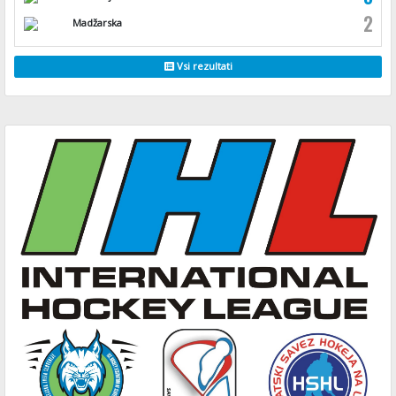
2
Madžarska
Vsi rezultati