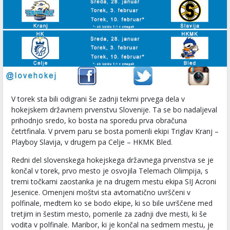
V torek sta bili odigrani še zadnji tekmi prvega dela v
hokejskem državnem prvenstvu Slovenije. Ta se bo nadaljeval
prihodnjo sredo, ko bosta na sporedu prva obračuna
četrtfinala. V prvem paru se bosta pomerili ekipi Triglav Kranj –
Playboy Slavija, v drugem pa Celje – HKMK Bled.
Redni del slovenskega hokejskega državnega prvenstva se je
končal v torek, prvo mesto je osvojila Telemach Olimpija, s
tremi točkami zaostanka je na drugem mestu ekipa SIJ Acroni
Jesenice. Omenjeni moštvi sta avtomatično uvrščeni v
polfinale, medtem ko se bodo ekipe, ki so bile uvrščene med
tretjim in šestim mesto, pomerile za zadnji dve mesti, ki še
vodita v polfinale. Maribor, ki je končal na sedmem mestu, je