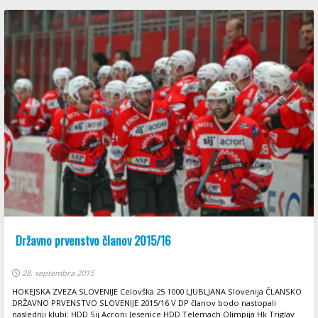
Državno prvenstvo članov 2015/16
28. septembra 2015
HOKEJSKA ZVEZA SLOVENIJE Celovška 25 1000 LJUBLJANA Slovenija ČLANSKO
DRŽAVNO PRVENSTVO SLOVENIJE 2015/16 V DP članov bodo nastopali
naslednji klubi: HDD Sij Acroni Jesenice HDD Telemach Olimpija Hk Triglav