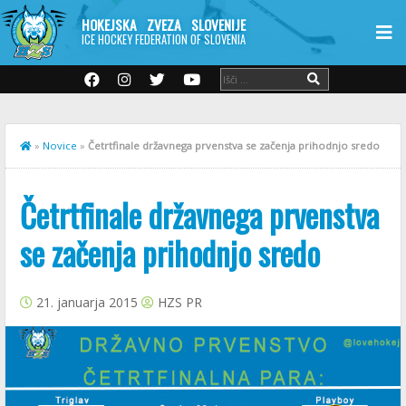
HOKEJSKA ZVEZA SLOVENIJE
ICE HOCKEY FEDERATION OF SLOVENIA
»
Novice
»
Četrtfinale državnega prvenstva se začenja prihodnjo sredo
Četrtfinale državnega prvenstva
se začenja prihodnjo sredo
21. januarja 2015
HZS PR