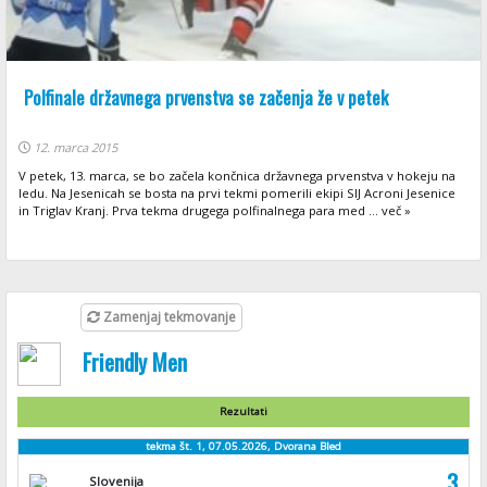
Polfinale državnega prvenstva se začenja že v petek
12. marca 2015
V petek, 13. marca, se bo začela končnica državnega prvenstva v hokeju na
ledu. Na Jesenicah se bosta na prvi tekmi pomerili ekipi SIJ Acroni Jesenice
in Triglav Kranj. Prva tekma drugega polfinalnega para med ... več »
Zamenjaj tekmovanje
Friendly Men
Rezultati
tekma št. 1, 07.05.2026, Dvorana Bled
3
Slovenija