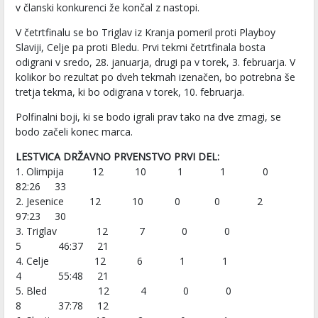
v članski konkurenci že končal z nastopi.
V četrtfinalu se bo Triglav iz Kranja pomeril proti Playboy
Slaviji, Celje pa proti Bledu. Prvi tekmi četrtfinala bosta
odigrani v sredo, 28. januarja, drugi pa v torek, 3. februarja. V
kolikor bo rezultat po dveh tekmah izenačen, bo potrebna še
tretja tekma, ki bo odigrana v torek, 10. februarja.
Polfinalni boji, ki se bodo igrali prav tako na dve zmagi, se
bodo začeli konec marca.
LESTVICA DRŽAVNO PRVENSTVO PRVI DEL:
1. Olimpija 12 10 1 1 0
82:26 33
2. Jesenice 12 10 0 0 2
97:23 30
3. Triglav 12 7 0 0
5 46:37 21
4. Celje 12 6 1 1
4 55:48 21
5. Bled 12 4 0 0
8 37:78 12