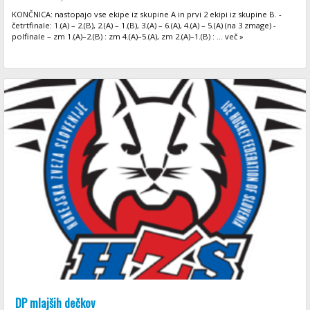
KONČNICA: nastopajo vse ekipe iz skupine A in prvi 2 ekipi iz skupine B. -
četrtfinale: 1.(A) – 2.(B), 2.(A) – 1.(B), 3.(A) – 6.(A), 4.(A) – 5.(A) (na 3 zmage) -
polfinale – zm 1.(A)–2.(B) : zm 4.(A)–5.(A), zm 2.(A)–1.(B) : ... več »
DP mlajših dečkov