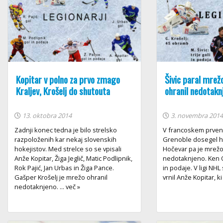
Kopitar v polno za prvo zmago
Šivic paral mrežo
Kraljev, Krošelj do shutouta
ohranil nedotakn
13. oktobra 2014
3. novembra 201
Zadnji konec tedna je bilo strelsko
V francoskem prvenst
razpoloženih kar nekaj slovenskih
Grenoble dosegel ha
hokejistov. Med strelce so se vpisali
Hočevar pa je mrežo
Anže Kopitar, Žiga Jeglič, Matic Podlipnik,
nedotaknjeno. Ken 
Rok Pajić, Jan Urbas in Žiga Pance.
in podaje. V ligi NH
Gašper Krošelj je mrežo ohranil
vrnil Anže Kopitar, ki 
nedotaknjeno. ... več »