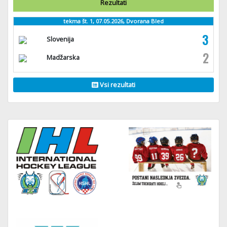
Rezultati
tekma št. 1, 07.05.2026, Dvorana Bled
3
Slovenija
2
Madžarska
Vsi rezultati