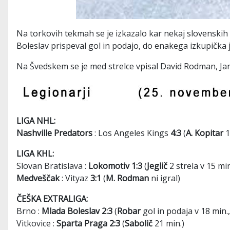
Na torkovih tekmah se je izkazalo kar nekaj slovenskih 
Boleslav prispeval gol in podajo, do enakega izkupička je
Na Švedskem se je med strelce vpisal David Rodman, Jan 
LIGA NHL:
Nashville Predators
: Los Angeles Kings
4:3
(
A. Kopitar
1
LIGA KHL:
Slovan Bratislava :
Lokomotiv 1:3
(
Jeglič
2 strela v 15 mi
Medveščak
: Vityaz
3:1
(
M. Rodman
ni igral)
ČEŠKA EXTRALIGA:
Brno :
Mlada Boleslav 2:3
(
Robar
gol in podaja v 18 min.
Vitkovice :
Sparta Praga 2:3
(
Sabolič
21 min.)