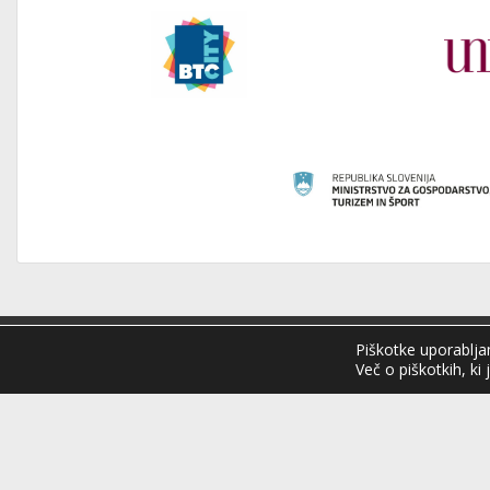
Piškotke uporabljam
Hokejs
Več o piškotkih, ki 
Sloveni
Hokejska zveza 
organizacija na 
Organizira tekmo