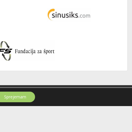
Sprejemam
Informacije o uporabi spletnih piškotkov