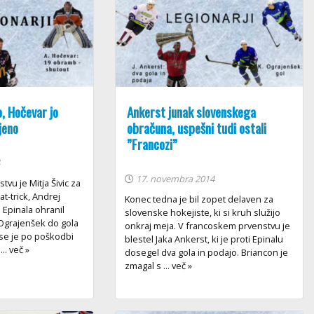
, Hočevar jo
Ankerst junak slovenskega
jeno
obračuna, uspešni tudi ostali
”Francozi”
4
17. novembra 2014
vu je Mitja Šivic za
t-trick, Andrej
Konec tedna je bil zopet delaven za
 Epinala ohranil
slovenske hokejiste, ki si kruh služijo
Ograjenšek do gola
onkraj meja. V francoskem prvenstvu je
L se je po poškodbi
blestel Jaka Ankerst, ki je proti Epinalu
... več »
dosegel dva gola in podajo. Briancon je
zmagal s ... več »