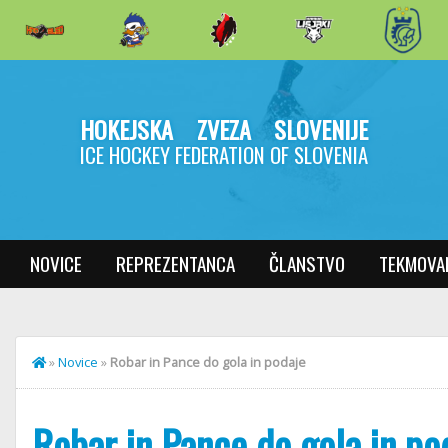
HOKEJSKA ZVEZA SLOVENIJE
ICE HOCKEY FEDERATION OF SLOVENIA
NOVICE
REPREZENTANCA
ČLANSTVO
TEKMOVA
»
Novice
»
Robar in Pance do gola in podaje
Robar in Pance do gola in po