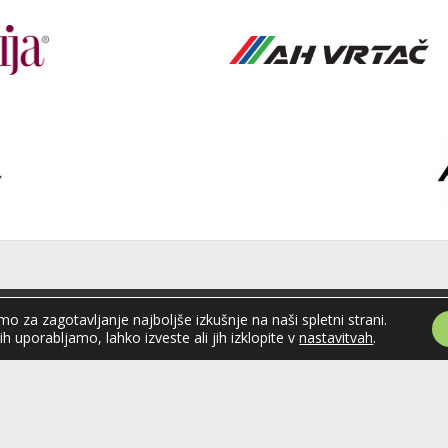
o za zagotavljanje najboljše izkušnje na naši spletni strani.
ka zveza
Celovška cesta 25
jih uporabljamo, lahko izveste ali jih izklopite v
nastavitvah
.
SI-1000 Ljubljana
je
Tel: +386 51 270 500
E-mail:
hzs@hokejska-zveza.si
Slovenije (HZS) je krovna športna
področju hokeja v Sloveniji.
vanja v različnih domačih in