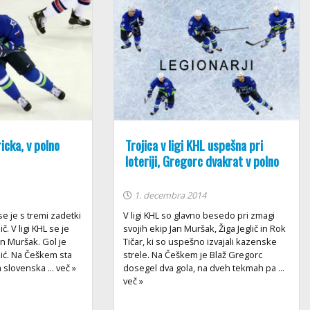
icka, v polno
Trojica v ligi KHL uspešna pri
loteriji, Gregorc dvakrat v polno
1. decembra 2014
e je s tremi zadetki
V ligi KHL so glavno besedo pri zmagi
č. V ligi KHL se je
svojih ekip Jan Muršak, Žiga Jeglič in Rok
an Muršak. Gol je
Tičar, ki so uspešno izvajali kazenske
jić. Na Češkem sta
strele. Na Češkem je Blaž Gregorc
 slovenska ... več »
dosegel dva gola, na dveh tekmah pa ...
več »