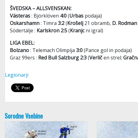
ŠVEDSKA – ALLSVENSKAN:
Västeras
: Björklöven
4:0
(
Urbas
podaja)
Oskarshamn
: Timra
3:2
(
Krošelj
21 obramb,
D. Rodman
Södertälje :
Karlskron 2:5
(
Kranjc
ni igral)
LIGA EBEL:
Bolzano
: Telemach Olimpija
3:0
(Pance gol in podaja)
Graz 99ers :
Red Bull Salzburg 2:3
(
Verlič
en strel;
Gračn
Legionarji
Sorodne Vsebine