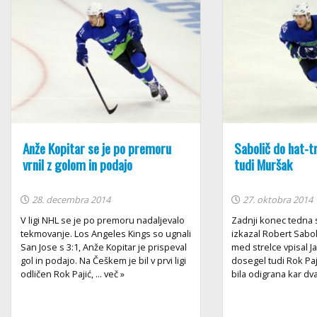
Anže Kopitar se je po premoru
Sabolič do hat-tr
vrnil z golom in podajo
tudi Muršak
28. decembra 2014
27. oktobra 2014
V ligi NHL se je po premoru nadaljevalo
Zadnji konec tedna s
tekmovanje. Los Angeles Kings so ugnali
izkazal Robert Saboli
San Jose s 3:1, Anže Kopitar je prispeval
med strelce vpisal J
gol in podajo. Na Češkem je bil v prvi ligi
dosegel tudi Rok Pa
odličen Rok Pajić, ... več »
bila odigrana kar dva