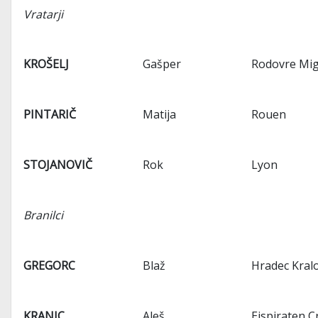
Vratarji
KROŠELJ
Gašper
Rodovre Mig
PINTARIČ
Matija
Rouen
STOJANOVIČ
Rok
Lyon
Branilci
GREGORC
Blaž
Hradec Kral
KRANJC
Aleš
Eispiraten 