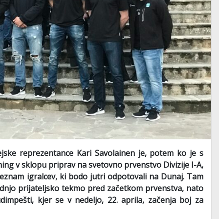
ske reprezentance Kari Savolainen je, potem ko je s
ning v sklopu priprav na svetovno prvenstvo Divizije I-A,
eznam igralcev, ki bodo jutri odpotovali na Dunaj. Tam
 zadnjo prijateljsko tekmo pred začetkom prvenstva, nato
impešti, kjer se v nedeljo, 22. aprila, začenja boj za