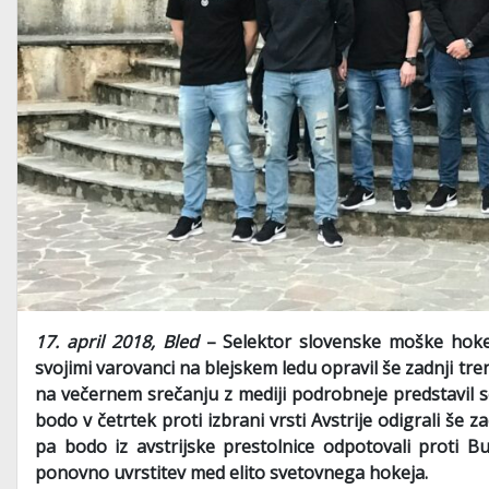
17. april 2018, Bled
– Selektor slovenske moške hokej
svojimi varovanci na blejskem ledu opravil še zadnji tre
na večernem srečanju z mediji podrobneje predstavil s
bodo v četrtek proti izbrani vrsti Avstrije odigrali še
pa bodo iz avstrijske prestolnice odpotovali proti Bud
ponovno uvrstitev med elito svetovnega hokeja.