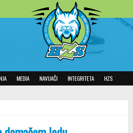
NJA
MEDIA
NAVIJAČI
INTEGRITETA
HZS
 na domačem ledu