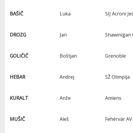
BAŠIČ
Luka
SIJ Acroni Je
DROZG
Jan
Shawinigan 
GOLIČIČ
Boštjan
Grenoble
HEBAR
Andrej
SŽ Olimpija
KURALT
Anže
Amiens
MUŠIČ
Aleš
Fehérvár AV