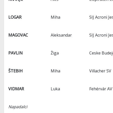
LOGAR
Miha
SIJ Acroni Je
MAGOVAC
Aleksandar
SIJ Acroni Je
PAVLIN
Žiga
Ceske Budej
ŠTEBIH
Miha
Villacher SV
VIDMAR
Luka
Fehérvár AV
Napadalci