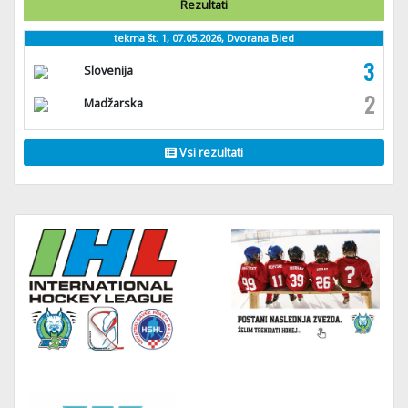
Rezultati
tekma št. 1, 07.05.2026, Dvorana Bled
3
Slovenija
2
Madžarska
Vsi rezultati