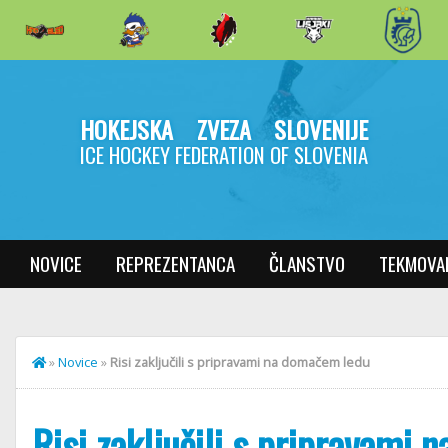
HOKEJSKA ZVEZA SLOVENIJE
ICE HOCKEY FEDERATION OF SLOVENIA
NOVICE
REPREZENTANCA
ČLANSTVO
TEKMOVA
»
Novice
»
Risi zaključili s pripravami na domačem ledu
Risi zaključili s pripravami