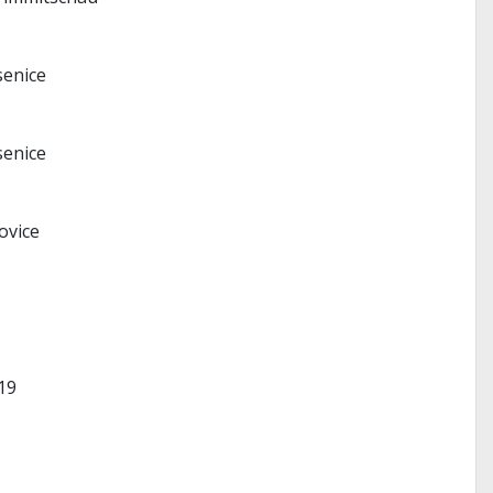
senice
senice
ovice
19