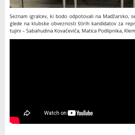
Seznam igralcev, ki bodo odpotovali na Madžarsko, s
glede na klubske obveznosti štirih kandidatov za repr
tujini – Sabahudina Kovačeviča, Matica Podlipnika, Klem