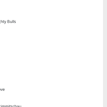
hty Bulls
ove
Crimmitschau