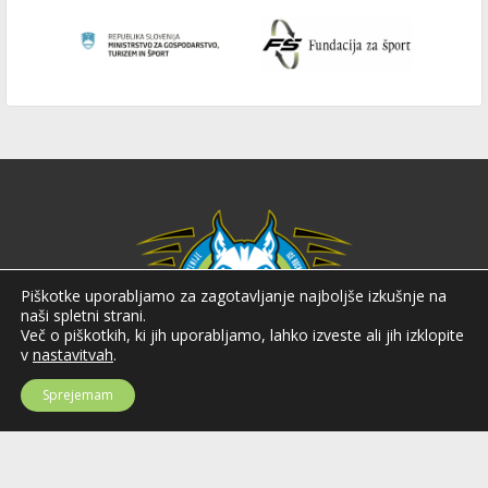
Piškotke uporabljamo za zagotavljanje najboljše izkušnje na
naši spletni strani.
Več o piškotkih, ki jih uporabljamo, lahko izveste ali jih izklopite
v
nastavitvah
.
Sprejemam
Hokejska zveza Slovenije
Hokejska zveza Slovenije (HZS) je krovna športna organizacija na področju
hokeja v Sloveniji. Organizira tekmovanja v različnih domačih in
mednarodnih hokejskih ligah in pokalih; pod njenim okriljem delujejo tudi