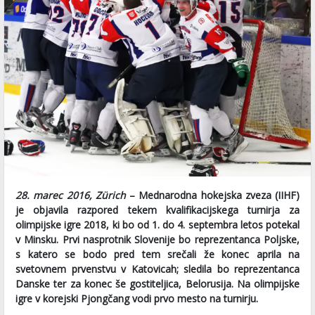
28. marec 2016, Zürich
– Mednarodna hokejska zveza (IIHF)
je objavila razpored tekem kvalifikacijskega turnirja za
olimpijske igre 2018, ki bo od 1. do 4. septembra letos potekal
v Minsku. Prvi nasprotnik Slovenije bo reprezentanca Poljske,
s katero se bodo pred tem srečali že konec aprila na
svetovnem prvenstvu v Katovicah; sledila bo reprezentanca
Danske ter za konec še gostiteljica, Belorusija. Na olimpijske
igre v korejski Pjongčang vodi prvo mesto na turnirju.