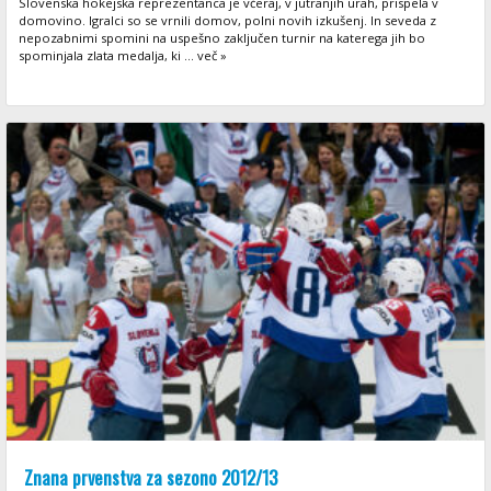
Slovenska hokejska reprezentanca je včeraj, v jutranjih urah, prispela v
domovino. Igralci so se vrnili domov, polni novih izkušenj. In seveda z
nepozabnimi spomini na uspešno zaključen turnir na katerega jih bo
spominjala zlata medalja, ki ... več »
Znana prvenstva za sezono 2012/13