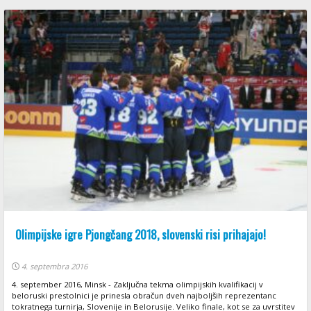
Olimpijske igre Pjongčang 2018, slovenski risi prihajajo!
4. septembra 2016
4. september 2016, Minsk - Zaključna tekma olimpijskih kvalifikacij v
beloruski prestolnici je prinesla obračun dveh najboljših reprezentanc
tokratnega turnirja, Slovenije in Belorusije. Veliko finale, kot se za uvrstitev