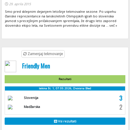
29. aprila 2015
Smo pred sklepnim dejanjem letošnje tekmovalne sezone. Po uspehu
članske reprezentance na lanskoletnih Olimpijskih igrah bo slovenska
javnost s precejšnjim pričakovanjem spremljala, že drugo leto zapored
slovensko ekipo leta, na Svetovnem prvenstvu elitne divizije na ... več »
Zamenjaj tekmovanje
Friendly Men
Rezultati
tekma št. 1, 07.05.2026, Dvorana Bled
3
Slovenija
2
Madžarska
Vsi rezultati