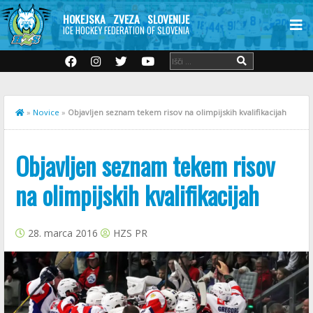
HOKEJSKA ZVEZA SLOVENIJE
ICE HOCKEY FEDERATION OF SLOVENIA
»
Novice
»
Objavljen seznam tekem risov na olimpijskih kvalifikacijah
Objavljen seznam tekem risov
na olimpijskih kvalifikacijah
28. marca 2016
HZS PR