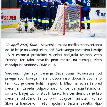
20. april 2024, Talin
– Slovenska mlada moška reprezentanca
do 18 let je na zadnji tekmi IIHF Svetovnega prvenstva Divizije
I-B v estonski prestolnici v celoti nadigrala izbrano vrsto
Francije ter tako osvojila prvo mesto na turnirju, zlato
medaljo in uvrstitev v Divizijo I-A.
Varovanci glavnega trenerja Sabahudina Kovačeviča od
prvega sodnikovega meta ploščka niso dopustili dvoma o
tem, kdo je danes boljši nasprotnik. Mladi risi so se še pred
srečanjem zavedali odgovornosti, ki nosi današja tekma, ter
so tako k njej tudi pristopili. Lahko bi sicer dejali, da je bilo
srečanje odločeno že po prvih dvajsteih minutah, ko so
Slovenci francosko mrežo napolnili s šestimi zadetki, kljub