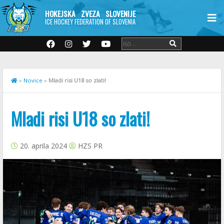
HOKEJSKA ZVEZA SLOVENIJE
ICE HOCKEY FEDERATION OF SLOVENIA
»
Novice
»
Mladi risi U18 so zlati!
Mladi risi U18 so zlati!
20. aprila 2024
HZS PR