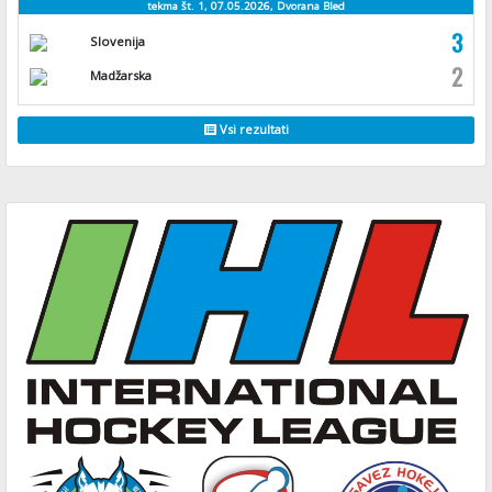
tekma št. 1, 07.05.2026, Dvorana Bled
3
Slovenija
2
Madžarska
Vsi rezultati