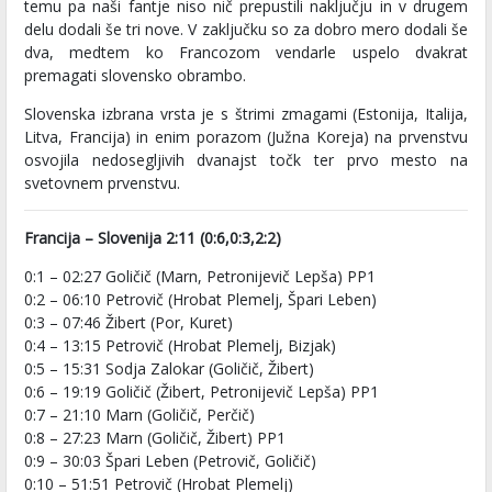
temu pa naši fantje niso nič prepustili naključju in v drugem
delu dodali še tri nove. V zaključku so za dobro mero dodali še
dva, medtem ko Francozom vendarle uspelo dvakrat
premagati slovensko obrambo.
Slovenska izbrana vrsta je s štrimi zmagami (Estonija, Italija,
Litva, Francija) in enim porazom (Južna Koreja) na prvenstvu
osvojila nedosegljivih dvanajst točk ter prvo mesto na
svetovnem prvenstvu.
Francija – Slovenija 2:11 (0:6,0:3,2:2)
0:1 – 02:27 Goličič (Marn, Petronijevič Lepša) PP1
0:2 – 06:10 Petrovič (Hrobat Plemelj, Špari Leben)
0:3 – 07:46 Žibert (Por, Kuret)
0:4 – 13:15 Petrovič (Hrobat Plemelj, Bizjak)
0:5 – 15:31 Sodja Zalokar (Goličič, Žibert)
0:6 – 19:19 Goličič (Žibert, Petronijevič Lepša) PP1
0:7 – 21:10 Marn (Goličič, Perčič)
0:8 – 27:23 Marn (Goličič, Žibert) PP1
0:9 – 30:03 Špari Leben (Petrovič, Goličič)
0:10 – 51:51 Petrovič (Hrobat Plemelj)