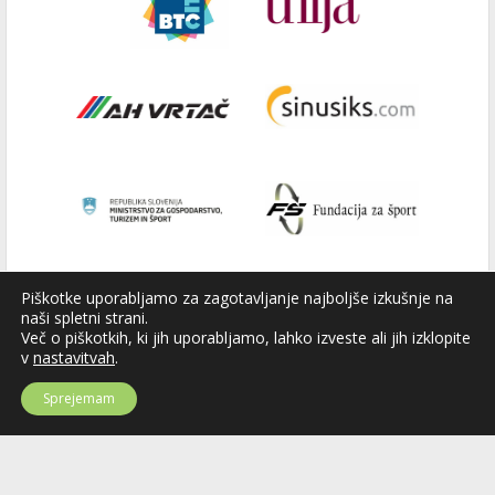
Piškotke uporabljamo za zagotavljanje najboljše izkušnje na
naši spletni strani.
Več o piškotkih, ki jih uporabljamo, lahko izveste ali jih izklopite
v
nastavitvah
.
Sprejemam