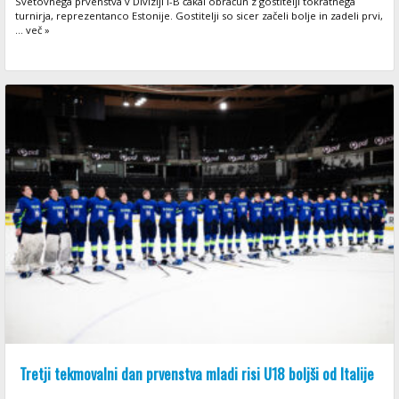
Svetovnega prvenstva v Diviziji I-B čakal obračun z gostitelji tokratnega
turnirja, reprezentanco Estonije. Gostitelji so sicer začeli bolje in zadeli prvi,
... več »
Tretji tekmovalni dan prvenstva mladi risi U18 boljši od Italije