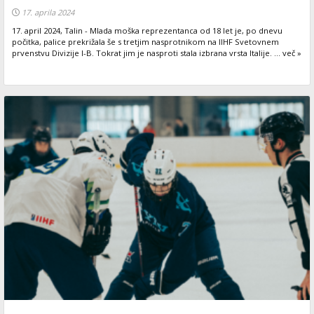
17. aprila 2024
17. april 2024, Talin - Mlada moška reprezentanca od 18 let je, po dnevu
počitka, palice prekrižala še s tretjim nasprotnikom na IIHF Svetovnem
prvenstvu Divizije I-B. Tokrat jim je nasproti stala izbrana vrsta Italije. ... več »