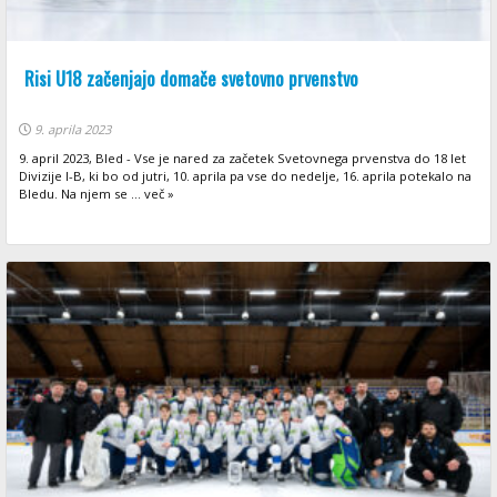
Risi U18 začenjajo domače svetovno prvenstvo
9. aprila 2023
9. april 2023, Bled - Vse je nared za začetek Svetovnega prvenstva do 18 let
Divizije I-B, ki bo od jutri, 10. aprila pa vse do nedelje, 16. aprila potekalo na
Bledu. Na njem se ... več »