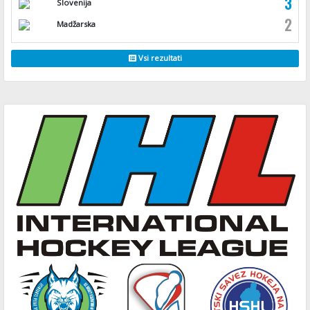
3
Slovenija
2
Madžarska
Vsi rezultati