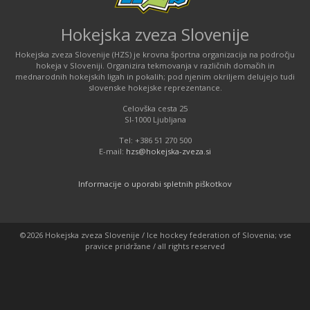
Hokejska zveza Slovenije
Hokejska zveza Slovenije (HZS) je krovna športna organizacija na področju
hokeja v Sloveniji. Organizira tekmovanja v različnih domačih in
mednarodnih hokejskih ligah in pokalih; pod njenim okriljem delujejo tudi
slovenske hokejske reprezentance.
Celovška cesta 25
SI-1000 Ljubljana
Tel: +386 51 270 500
E-mail:
hzs@hokejska-zveza.si
Informacije o uporabi spletnih piškotkov
©2026 Hokejska zveza Slovenije / Ice hockey federation of Slovenia; vse
pravice pridržane / all rights reserved