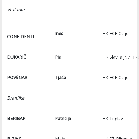
Vratarke
Ines
HK ECE Celje
CONFIDENTI
DUKARIČ
Pia
HK Slavija Jr. / HK
POVŠNAR
Tjaša
HK ECE Celje
Branilke
BERIBAK
Patricija
HK Triglav
BIZJAK
Maja
HK SŽ Olimpija