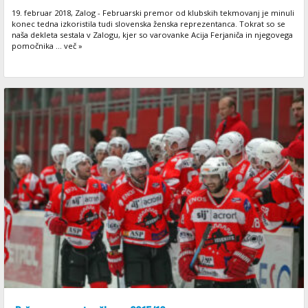
19. februar 2018, Zalog - Februarski premor od klubskih tekmovanj je minuli
konec tedna izkoristila tudi slovenska ženska reprezentanca. Tokrat so se
naša dekleta sestala v Zalogu, kjer so varovanke Acija Ferjaniča in njegovega
pomočnika ... več »