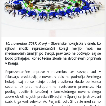
10. november 2017, Kranj
– Slovenske hokejistke v dneh, ko
njihovi moški reprezentančni kolegi merijo moči na
mednarodnih turnirjih po Evropi, prav tako ne počivajo, saj se
bodo prihajajoči konec tedna zbrale na dvodnevnih pripravah
v Kranju.
Reprezentančne priprave v novembru ter kasneje tudi v
februarju predstavljajo novost v delu na področju ženskega
hokeja, saj so se risinje doslej praviloma zbrale ob koncu
sezone, tik pred nastopom na svetovnem prvenstvu. Na
podlagi pozitivnih izkušenj z lanskoletnega novembrskega
zbore ob olimpijskih predkvalifikacijah v Španiji se je strokovni
štab, ki ga vodi selektor Aci Ferjanič, odločil, da že med samo