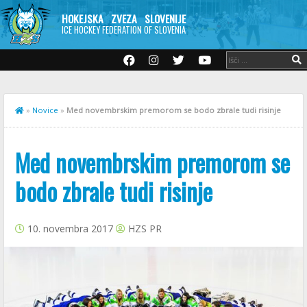
HOKEJSKA ZVEZA SLOVENIJE
ICE HOCKEY FEDERATION OF SLOVENIA
»
Novice
»
Med novembrskim premorom se bodo zbrale tudi risinje
Med novembrskim premorom se
bodo zbrale tudi risinje
10. novembra 2017
HZS PR