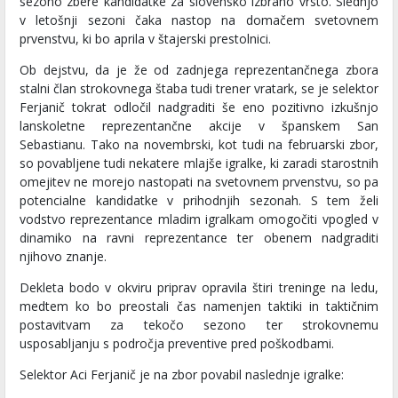
sezono zbere kandidatke za slovensko izbrano vrsto. Slednjo
v letošnji sezoni čaka nastop na domačem svetovnem
prvenstvu, ki bo aprila v štajerski prestolnici.
Ob dejstvu, da je že od zadnjega reprezentančnega zbora
stalni član strokovnega štaba tudi trener vratark, se je selektor
Ferjanič tokrat odločil nadgraditi še eno pozitivno izkušnjo
lanskoletne reprezentančne akcije v španskem San
Sebastianu. Tako na novembrski, kot tudi na februarski zbor,
so povabljene tudi nekatere mlajše igralke, ki zaradi starostnih
omejitev ne morejo nastopati na svetovnem prvenstvu, so pa
potencialne kandidatke v prihodnjih sezonah. S tem želi
vodstvo reprezentance mladim igralkam omogočiti vpogled v
dinamiko na ravni reprezentance ter obenem nadgraditi
njihovo znanje.
Dekleta bodo v okviru priprav opravila štiri treninge na ledu,
medtem ko bo preostali čas namenjen taktiki in taktičnim
postavitvam za tekočo sezono ter strokovnemu
usposabljanju s področja preventive pred poškodbami.
Selektor Aci Ferjanič je na zbor povabil naslednje igralke: