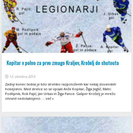
Kopitar v polno za prvo zmago Kraljev, Krošelj do shutouta
13. oktobra 2014
Zadnji konec tedna je bilo strelsko razpoloženih kar nekaj slovenskih
hokejistov. Med strelce so se vpisali Anže Kopitar, Žiga Jeglič, Matic
Podlipnik, Rok Pajić, Jan Urbas in Žiga Pance. Gašper Krošelj je mrežo
ohranil nedotaknjeno. ... več »