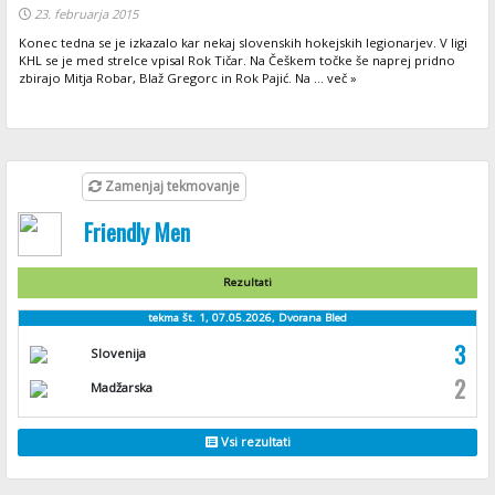
23. februarja 2015
Konec tedna se je izkazalo kar nekaj slovenskih hokejskih legionarjev. V ligi
KHL se je med strelce vpisal Rok Tičar. Na Češkem točke še naprej pridno
zbirajo Mitja Robar, Blaž Gregorc in Rok Pajić. Na ... več »
Zamenjaj tekmovanje
Friendly Men
Rezultati
tekma št. 1, 07.05.2026, Dvorana Bled
3
Slovenija
2
Madžarska
Vsi rezultati