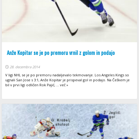
Anže Kopitar se je po premoru vrnil z golom in podajo
28. decembra 2014
V ligi NHL se je po premoru nadaljevalo tekmovanje. Los Angeles Kings so
ugnali San Jose s 3:1, Anže Kopitar je prispeval gol in podajo. Na Češkem je
bil v prvi ligi odličen Rok Pajić, ... več »