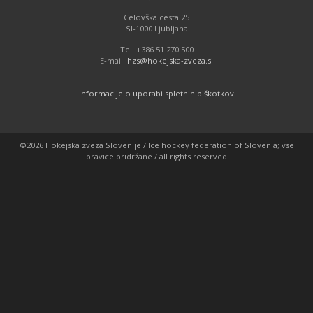
Celovška cesta 25
SI-1000 Ljubljana
Tel: +386 51 270 500
E-mail:
hzs@hokejska-zveza.si
Informacije o uporabi spletnih piškotkov
©2026 Hokejska zveza Slovenije / Ice hockey federation of Slovenia; vse
pravice pridržane / all rights reserved