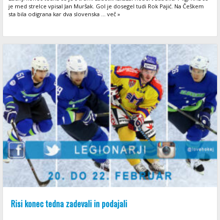
je med strelce vpisal Jan Muršak. Gol je dosegel tudi Rok Pajić. Na Češkem
sta bila odigrana kar dva slovenska ... več »
Risi konec tedna zadevali in podajali