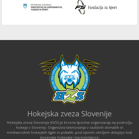
Hokejska zveza Slovenije
Hokejska zveza Slovenije (HZS) je krovna športna organizacija na področju
hokeja v Sloveniji. Organizira tekmovanja v različnih domačih in
mednarodnih hokejskih ligah in pokalih; pod njenim okriljem delujejo tudi
slovenske hokejske reprezentance.