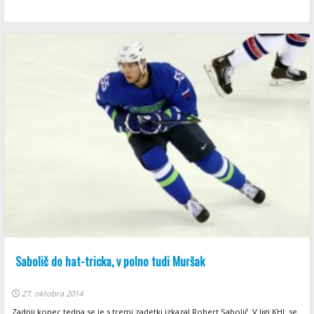
Sabolič do hat-tricka, v polno tudi Muršak
27. oktobra 2014
Zadnji konec tedna se je s tremi zadetki izkazal Robert Sabolič. V ligi KHL se