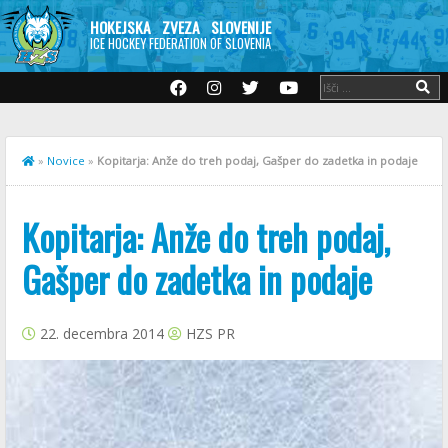
HOKEJSKA ZVEZA SLOVENIJE
ICE HOCKEY FEDERATION OF SLOVENIA
»
Novice
»
Kopitarja: Anže do treh podaj, Gašper do zadetka in podaje
Kopitarja: Anže do treh podaj,
Gašper do zadetka in podaje
22. decembra 2014
HZS PR