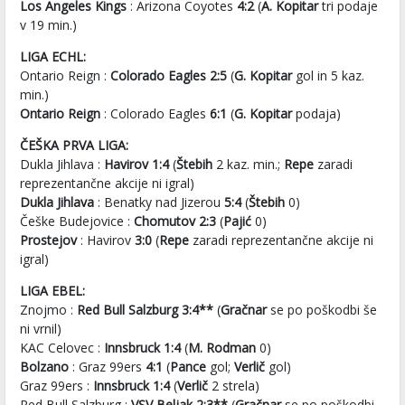
Los Angeles Kings
: Arizona Coyotes
4:2
(
A. Kopitar
tri podaje
v 19 min.)
LIGA ECHL:
Ontario Reign :
Colorado Eagles 2:5
(
G. Kopitar
gol in 5 kaz.
min.)
Ontario Reign
: Colorado Eagles
6:1
(
G. Kopitar
podaja)
ČEŠKA PRVA LIGA:
Dukla Jihlava :
Havirov 1:4
(
Štebih
2 kaz. min.;
Repe
zaradi
reprezentančne akcije ni igral)
Dukla Jihlava
: Benatky nad Jizerou
5:4
(
Štebih
0)
Češke Budejovice :
Chomutov 2:3
(
Pajić
0)
Prostejov
: Havirov
3:0
(
Repe
zaradi reprezentančne akcije ni
igral)
LIGA EBEL:
Znojmo :
Red Bull Salzburg 3:4**
(
Gračnar
se po poškodbi še
ni vrnil)
KAC Celovec :
Innsbruck 1:4
(
M. Rodman
0)
Bolzano
: Graz 99ers
4:1
(
Pance
gol;
Verlič
gol)
Graz 99ers :
Innsbruck 1:4
(
Verlič
2 strela)
Red Bull Salzburg :
VSV Beljak 2:3**
(
Gračnar
se po poškodbi