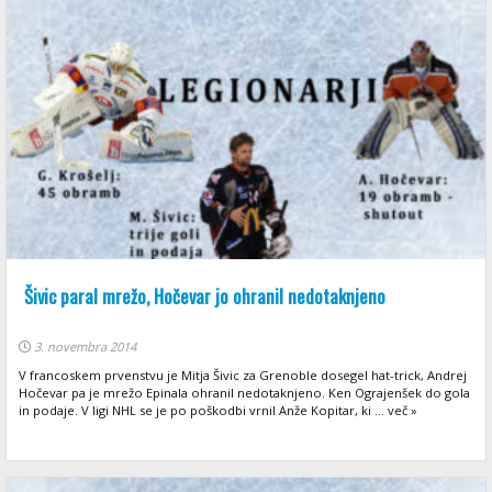
Šivic paral mrežo, Hočevar jo ohranil nedotaknjeno
3. novembra 2014
V francoskem prvenstvu je Mitja Šivic za Grenoble dosegel hat-trick, Andrej
Hočevar pa je mrežo Epinala ohranil nedotaknjeno. Ken Ograjenšek do gola
in podaje. V ligi NHL se je po poškodbi vrnil Anže Kopitar, ki ... več »