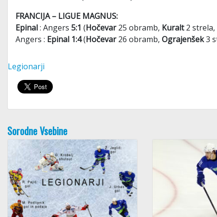
FRANCIJA – LIGUE MAGNUS:
Epinal
: Angers
5:1
(
Hočevar
25 obramb,
Kuralt
2 strela,
Angers :
Epinal 1:4
(
Hočevar
26 obramb,
Ograjenšek
3 s
Legionarji
Sorodne Vsebine