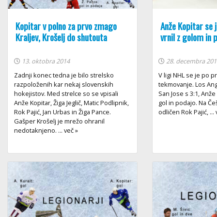
Kopitar v polno za prvo zmago
Anže Kopitar se 
Kraljev, Krošelj do shutouta
vrnil z golom in 
13. oktobra 2014
28. decembra 201
Zadnji konec tedna je bilo strelsko
V ligi NHL se je po 
razpoloženih kar nekaj slovenskih
tekmovanje. Los Ang
hokejistov. Med strelce so se vpisali
San Jose s 3:1, Anže 
Anže Kopitar, Žiga Jeglič, Matic Podlipnik,
gol in podajo. Na Češk
Rok Pajić, Jan Urbas in Žiga Pance.
odličen Rok Pajić, ...
Gašper Krošelj je mrežo ohranil
nedotaknjeno. ... več »