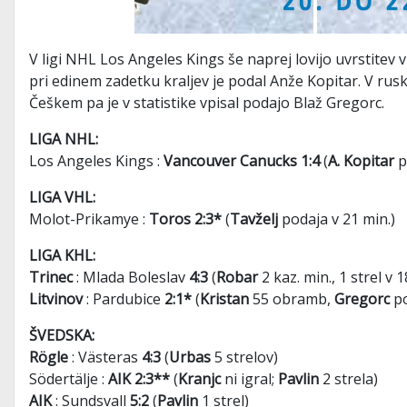
V ligi NHL Los Angeles Kings še naprej lovijo uvrstitev v
pri edinem zadetku kraljev je podal Anže Kopitar. V ruski
Češkem pa je v statistike vpisal podajo Blaž Gregorc.
LIGA NHL:
Los Angeles Kings :
Vancouver Canucks 1:4
(
A. Kopitar
p
LIGA VHL:
Molot-Prikamye :
Toros 2:3*
(
Tavželj
podaja v 21 min.)
LIGA KHL:
Trinec
: Mlada Boleslav
4:3
(
Robar
2 kaz. min., 1 strel v 
Litvinov
: Pardubice
2:1*
(
Kristan
55 obramb,
Gregorc
po
ŠVEDSKA:
Rögle
: Västeras
4:3
(
Urbas
5 strelov)
Södertälje :
AIK 2:3**
(
Kranjc
ni igral;
Pavlin
2 strela)
AIK
: Sundsvall
5:2
(
Pavlin
1 strel)