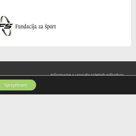
Informacije o uporabi spletnih piškotkov
Sprejemam