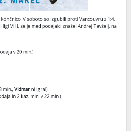
 končnico. V soboto so izgubili proti Vancouvru z 1:4,
 ligi VHL se je med podajalci znašel Andrej Tavželj, na
odaja v 20 min.)
18 min.,
Vidmar
ni igral)
daja in 2 kaz. min. v 22 min.)