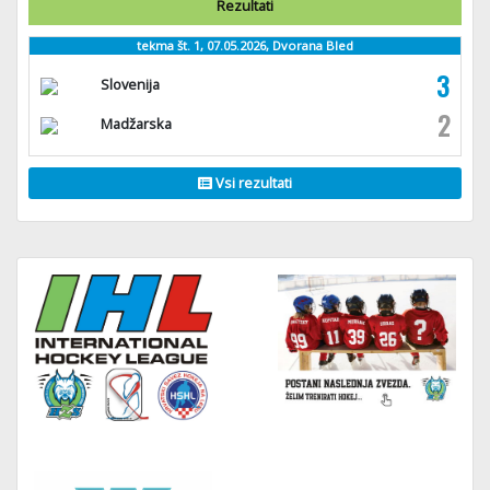
Rezultati
tekma št. 1, 07.05.2026, Dvorana Bled
3
Slovenija
2
Madžarska
Vsi rezultati