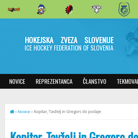
HOKEJSKA ZVEZA SLOVENIJE
ICE HOCKEY FEDERATION OF SLOVENIA
NOVICE
REPREZENTANCA
ČLANSTVO
TEKMOVA
»
Novice
»
Kopitar, Tavželj in Gregorc do podaje
Kopitar, Tavželj in Gregorc d