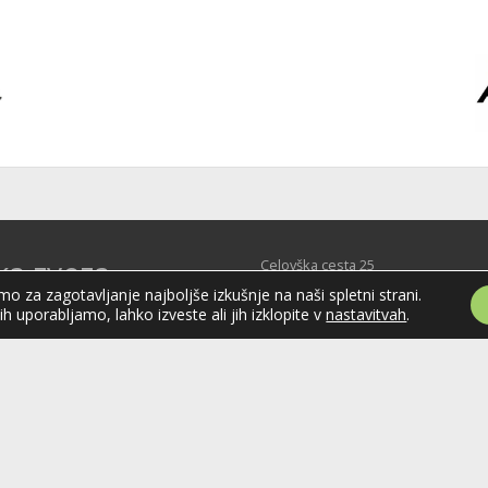
ka zveza
Celovška cesta 25
SI-1000 Ljubljana
o za zagotavljanje najboljše izkušnje na naši spletni strani.
je
jih uporabljamo, lahko izveste ali jih izklopite v
nastavitvah
.
Tel: +386 51 270 500
E-mail:
hzs@hokejska-zveza.si
Slovenije (HZS) je krovna športna
področju hokeja v Sloveniji.
vanja v različnih domačih in
ejskih ligah in pokalih; pod
 delujejo tudi slovenske hokejske