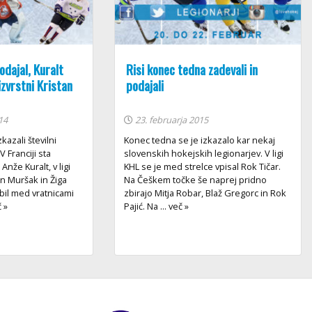
odajal, Kuralt
Risi konec tedna zadevali in
izvrstni Kristan
podajali
14
23. februarja 2015
kazali številni
Konec tedna se je izkazalo kar nekaj
V Franciji sta
slovenskih hokejskih legionarjev. V ligi
 Anže Kuralt, v ligi
KHL se je med strelce vpisal Rok Tičar.
an Muršak in Žiga
Na Češkem točke še naprej pridno
 bil med vratnicami
zbirajo Mitja Robar, Blaž Gregorc in Rok
č »
Pajić. Na ... več »