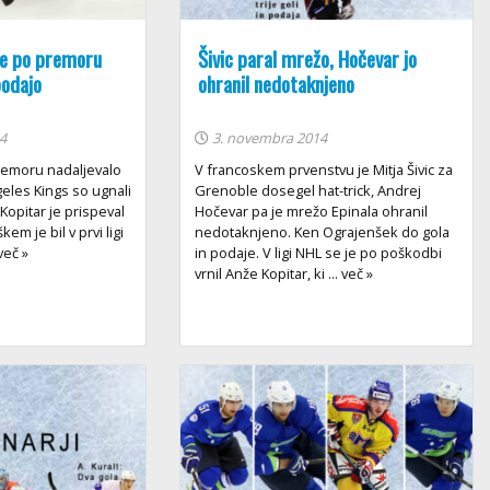
je po premoru
Šivic paral mrežo, Hočevar jo
podajo
ohranil nedotaknjeno
4
3. novembra 2014
premoru nadaljevalo
V francoskem prvenstvu je Mitja Šivic za
eles Kings so ugnali
Grenoble dosegel hat-trick, Andrej
Kopitar je prispeval
Hočevar pa je mrežo Epinala ohranil
em je bil v prvi ligi
nedotaknjeno. Ken Ograjenšek do gola
 več »
in podaje. V ligi NHL se je po poškodbi
vrnil Anže Kopitar, ki ... več »