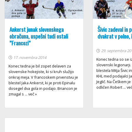
Ankerst junak slovenskega
Šivic zadeval in p
obračuna, uspešni tudi ostali
dvakrat v polno, 
”Francozi”
29. septembra 20
17. novembra 2014
Konec tedna so se iz
slovenski legionarji. 
Konec tedna je bil zopet delaven za
blestela Mitja Šivic in
slovenske hokejiste, ki si kruh služijo
KHL med podajalci J
onkraj meja. V francoskem prvenstvu je
Jeglič. Na Češkem je
blestel Jaka Ankerst, ki je proti Epinalu
odličen Robert ... ve
dosegel dva gola in podajo. Briancon je
zmagal s ... več »