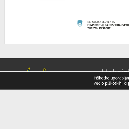
Hokejs
Piškotke uporabljam
Sloveni
Več o piškotkih, ki 
Hokejska zveza 
organizacija na 
Organizira tekmo
mednarodnih hok
njenim okriljem
reprezentance.