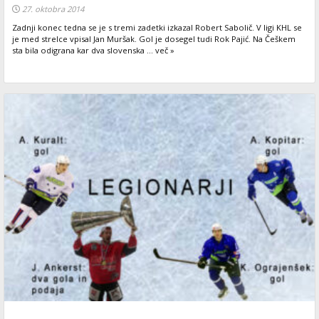
27. oktobra 2014
Zadnji konec tedna se je s tremi zadetki izkazal Robert Sabolič. V ligi KHL se
je med strelce vpisal Jan Muršak. Gol je dosegel tudi Rok Pajić. Na Češkem
sta bila odigrana kar dva slovenska ... več »