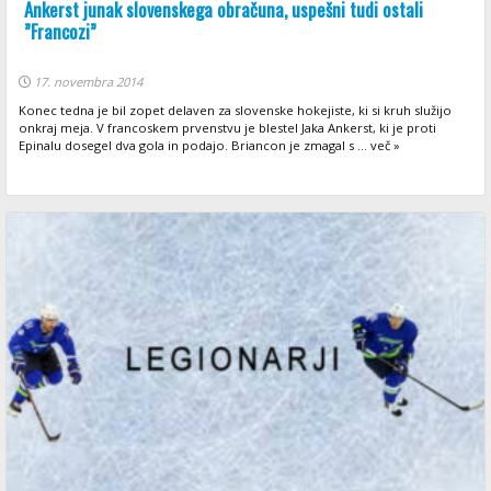
Ankerst junak slovenskega obračuna, uspešni tudi ostali
”Francozi”
17. novembra 2014
Konec tedna je bil zopet delaven za slovenske hokejiste, ki si kruh služijo
onkraj meja. V francoskem prvenstvu je blestel Jaka Ankerst, ki je proti
Epinalu dosegel dva gola in podajo. Briancon je zmagal s ... več »