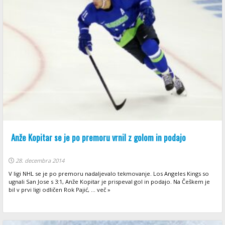
Anže Kopitar se je po premoru vrnil z golom in podajo
28. decembra 2014
V ligi NHL se je po premoru nadaljevalo tekmovanje. Los Angeles Kings so
ugnali San Jose s 3:1, Anže Kopitar je prispeval gol in podajo. Na Češkem je
bil v prvi ligi odličen Rok Pajić, ... več »