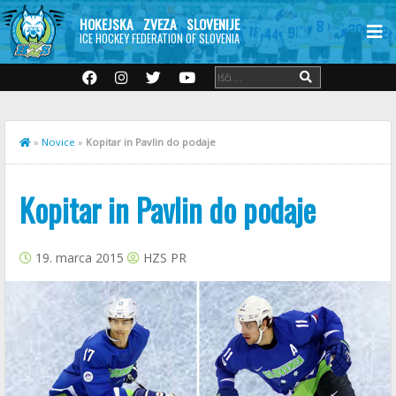
HOKEJSKA ZVEZA SLOVENIJE
ICE HOCKEY FEDERATION OF SLOVENIA
»
Novice
»
Kopitar in Pavlin do podaje
Kopitar in Pavlin do podaje
19. marca 2015
HZS PR