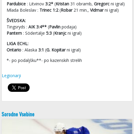
Pardubice
: Litvinov
3:2*
(
Kristan
31 obramb,
Gregorc
ni igral)
Mlada Boleslav :
Trinec 1:2
(
Robar
21 min.,
Vidmar
ni igral)
ŠVEDSKA:
Tingsryds :
AIK 3:4**
(
Pavlin
podaja)
Pantern
: Södertälje
5:3
(
Kranjc
ni igral)
LIGA ECHL:
Ontario
: Alaska
3:1
(
G. Kopitar
ni igral)
*- po podaljšku**- po kazenskih strelih
Legionarji
Sorodne Vsebine