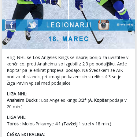
V ligi NHL se Los Angeles Kings še naprej borijo za uvrstitev v
končnico, proti Anaheimu so izgubili z 2:3 po podaljšku, Anže
Kopitar pa je enkrat prispeval podajo. Na Švedskem se AIK
bori za obstanek, pri zmagi po kazenskih strelih s 4:3 se je
Žiga Pavlin vpisal med podajalce.
LIGA NHL:
Anaheim Ducks
: Los Angeles Kings
3:2*
(
A. Kopitar
podaja v
20 min.)
LIGA VHL:
Toros
: Molot-Prikamye
4:1
(
Tavželj
1 strel v 18 min.)
ČEŠKA EXTRALIGA: