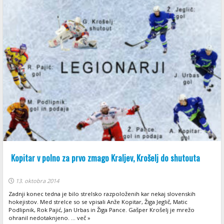
Kopitar v polno za prvo zmago Kraljev, Krošelj do shutouta
13. oktobra 2014
Zadnji konec tedna je bilo strelsko razpoloženih kar nekaj slovenskih
hokejistov. Med strelce so se vpisali Anže Kopitar, Žiga Jeglič, Matic
Podlipnik, Rok Pajić, Jan Urbas in Žiga Pance. Gašper Krošelj je mrežo
ohranil nedotaknjeno. ... več »