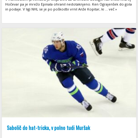
Hočevar pa je mrežo Epinala ohranil nedotaknjeno. Ken Ograjenšek do gola
in podaje. V ligi NHL se je po poškodbi vrnil Anže Kopitar, ki ... več »
Sabolič do hat-tricka, v polno tudi Muršak