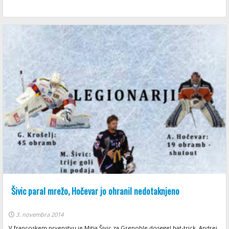
Šivic paral mrežo, Hočevar jo ohranil nedotaknjeno
3. novembra 2014
V francoskem prvenstvu je Mitja Šivic za Grenoble dosegel hat-trick, Andrej