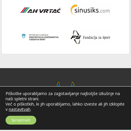
Piškotke uporabljamo za zagotavljanje najboljše izkušnje na
naši spletni strani.
Več o piškotkih, ki jih uporabljamo, lahko izveste ali jih izklopite
v
nastavitvah
.
Sprejemam