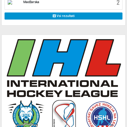
2
Madžarska
Vsi rezultati