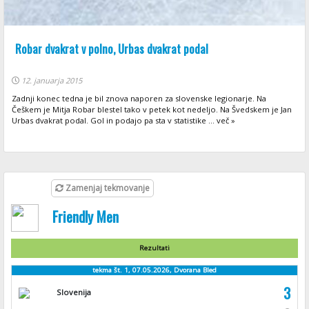
Robar dvakrat v polno, Urbas dvakrat podal
12. januarja 2015
Zadnji konec tedna je bil znova naporen za slovenske legionarje. Na
Češkem je Mitja Robar blestel tako v petek kot nedeljo. Na Švedskem je Jan
Urbas dvakrat podal. Gol in podajo pa sta v statistike ... več »
Zamenjaj tekmovanje
Friendly Men
Rezultati
tekma št. 1, 07.05.2026, Dvorana Bled
3
Slovenija