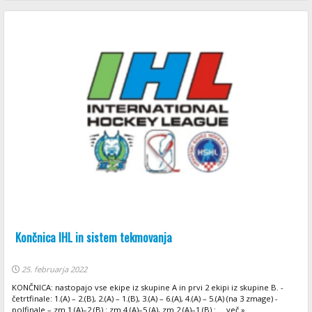
Končnica IHL in sistem tekmovanja
25. februarja 2022
KONČNICA: nastopajo vse ekipe iz skupine A in prvi 2 ekipi iz skupine B. -
četrtfinale: 1.(A) – 2.(B), 2.(A) – 1.(B), 3.(A) – 6.(A), 4.(A) – 5.(A) (na 3 zmage) -
polfinale – zm 1.(A)–2.(B) : zm 4.(A)–5.(A), zm 2.(A)–1.(B) : ... več »