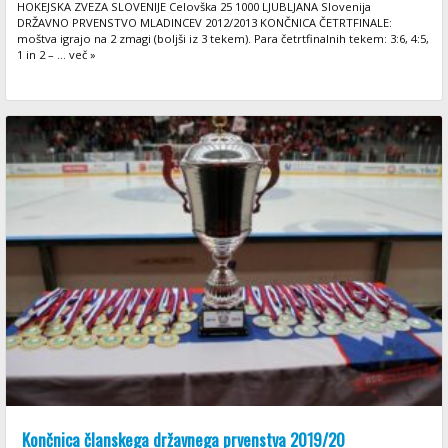
HOKEJSKA ZVEZA SLOVENIJE Celovška 25 1000 LJUBLJANA Slovenija
DRŽAVNO PRVENSTVO MLADINCEV 2012/2013 KONČNICA ČETRTFINALE:
moštva igrajo na 2 zmagi (boljši iz 3 tekem). Para četrtfinalnih tekem: 3:6, 4:5,
1 in 2 – ... več »
Končnica članskega državnega prvenstva 2019/20