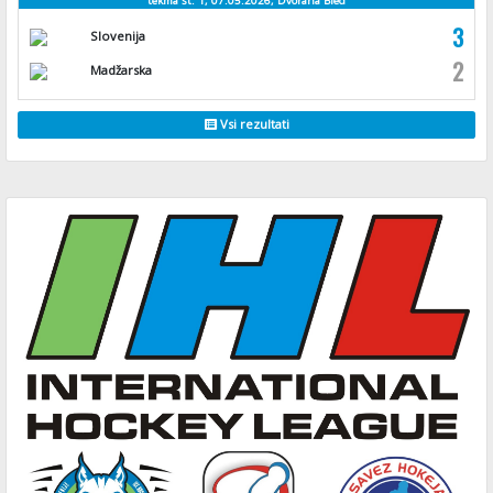
tekma št. 1, 07.05.2026, Dvorana Bled
3
Slovenija
2
Madžarska
Vsi rezultati