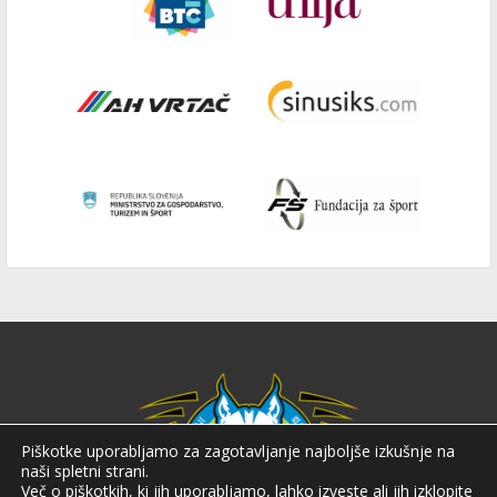
Piškotke uporabljamo za zagotavljanje najboljše izkušnje na
naši spletni strani.
Več o piškotkih, ki jih uporabljamo, lahko izveste ali jih izklopite