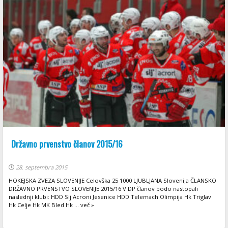
Državno prvenstvo članov 2015/16
28. septembra 2015
HOKEJSKA ZVEZA SLOVENIJE Celovška 25 1000 LJUBLJANA Slovenija ČLANSKO
DRŽAVNO PRVENSTVO SLOVENIJE 2015/16 V DP članov bodo nastopali
naslednji klubi: HDD Sij Acroni Jesenice HDD Telemach Olimpija Hk Triglav
Hk Celje Hk MK Bled Hk ... več »