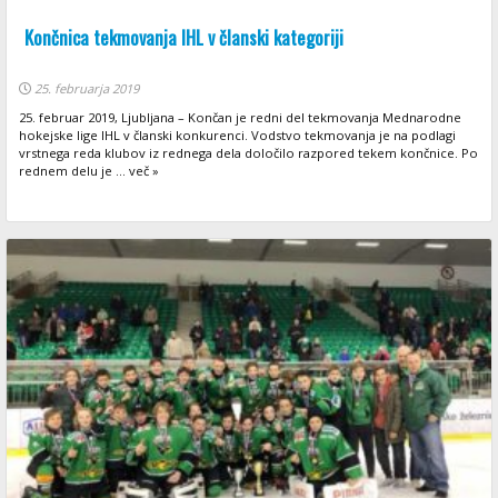
Končnica tekmovanja IHL v članski kategoriji
25. februarja 2019
25. februar 2019, Ljubljana – Končan je redni del tekmovanja Mednarodne
hokejske lige IHL v članski konkurenci. Vodstvo tekmovanja je na podlagi
vrstnega reda klubov iz rednega dela določilo razpored tekem končnice. Po
rednem delu je ... več »