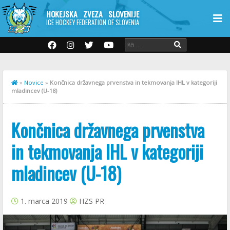
HOKEJSKA ZVEZA SLOVENIJE
ICE HOCKEY FEDERATION OF SLOVENIA
»
Novice
»
Končnica državnega prvenstva in tekmovanja IHL v kategoriji
mladincev (U-18)
Končnica državnega prvenstva
in tekmovanja IHL v kategoriji
mladincev (U-18)
1. marca 2019
HZS PR