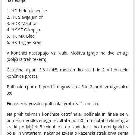
naslednja:
1. HD Hidria Jesenice
2. HK Slavija Junior
3. HDK Maribor
4. HK SŽ Olimpija
5. HK MK Bled
6. HK Triglav Kranj
V končnici nastopajo vsi klubi. Moštva igrajo na dve zmagi
(boljši iz treh tekem).
Četrtfinalni pari: 3:6 in 4:5, medtem ko sta 1. in 2. v tem delu
končnice prosta.
Polfinalna para: 1. proti zmagovalcu 4:5 in 2. proti zmagovalcu
3:6
Finale: zmagovalca polfinala igrata za 1. mesto.
Na prvih tekmah končnice četrtfinala, polfinala in finala se v
primeru neodločenega rezultata po 60-ih minutah tekme igra
kratki podaljšek 5 minut oz. do zadetka s po tremi igralci v
polju in vratarjem, nakar se izvajajo kazenski streli: prva serija