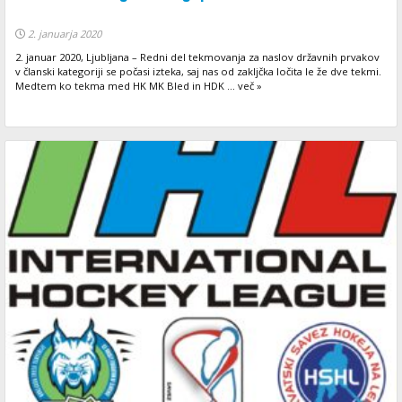
2. januarja 2020
2. januar 2020, Ljubljana – Redni del tekmovanja za naslov državnih prvakov
v članski kategoriji se počasi izteka, saj nas od zakljčka ločita le že dve tekmi.
Medtem ko tekma med HK MK Bled in HDK ... več »