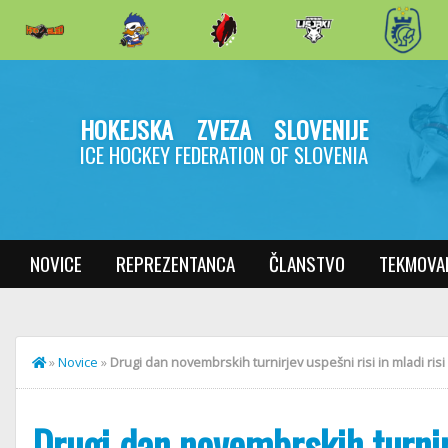
HOKEJSKA ZVEZA SLOVENIJE
ICE HOCKEY FEDERATION OF SLOVENIA
NOVICE
REPREZENTANCA
ČLANSTVO
TEKMOVA
»
Novice
»
Drugi dan novembrskih turnirjev uspešni risi in mladi risi
Drugi dan novembrskih turnirj