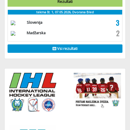
Rezultati
tekma št. 1, 07.05.2026, Dvorana Bled
3
Slovenija
2
Madžarska
Vsi rezultati