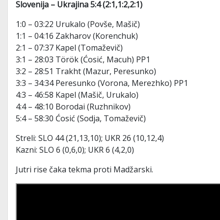
Slovenija – Ukrajina 5:4 (2:1,1:2,2:1)
1:0 – 03:22 Urukalo (Povše, Mašič)
1:1 – 04:16 Zakharov (Korenchuk)
2:1 – 07:37 Kapel (Tomaževič)
3:1 – 28:03 Török (Ćosić, Macuh) PP1
3:2 – 28:51 Trakht (Mazur, Peresunko)
3:3 – 34:34 Peresunko (Vorona, Merezhko) PP1
4:3 – 46:58 Kapel (Mašič, Urukalo)
4:4 – 48:10 Borodai (Ruzhnikov)
5:4 – 58:30 Ćosić (Sodja, Tomaževič)
Streli: SLO 44 (21,13,10); UKR 26 (10,12,4)
Kazni: SLO 6 (0,6,0); UKR 6 (4,2,0)
Jutri rise čaka tekma proti Madžarski.