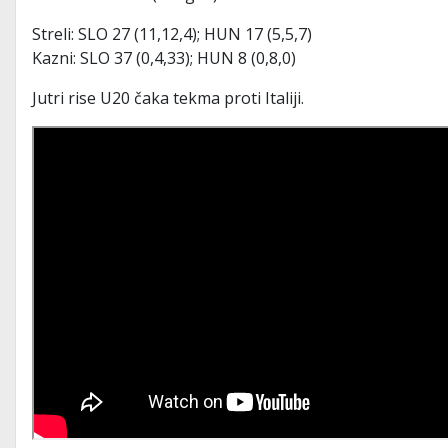
Streli: SLO 27 (11,12,4); HUN 17 (5,5,7)
Kazni: SLO 37 (0,4,33); HUN 8 (0,8,0)
Jutri rise U20 čaka tekma proti Italiji.