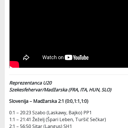
Reprezentanca U20
Szekesfehervar/Madžarska (FRA, ITA, HUN, SLO)
Slovenija – Madžarska 2:1 (0:0,1:1,1:0)
0:1 – 20:23 Szabo (Laskawy, Bajko) PP1
1:1 – 21:41 Žeželj (Špari Leben, Turšič Sečkar)
2:1 – 56:50 Sitar (Langus) SH1