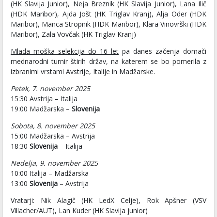
(HK Slavija Junior), Neja Breznik (HK Slavija Junior), Lana Ilič
(HDK Maribor), Ajda Jošt (HK Triglav Kranj), Alja Oder (HDK
Maribor), Manca Stropnik (HDK Maribor), Klara Vinovrški (HDK
Maribor), Zala Vovčak (HK Triglav Kranj)
Mlada moška selekcija do 16 let
pa danes začenja domači
mednarodni turnir štirih držav, na katerem se bo pomerila z
izbranimi vrstami Avstrije, Italije in Madžarske.
Petek, 7. november 2025
15:30 Avstrija – Italija
19:00 Madžarska –
Slovenija
Sobota, 8. november 2025
15:00 Madžarska – Avstrija
18:30
Slovenija
– Italija
Nedelja, 9. november 2025
10:00 Italija – Madžarska
13:00
Slovenija
– Avstrija
Vratarji: Nik Alagič (HK LedX Celje), Rok Apšner (VSV
Villacher/AUT), Lan Kuder (HK Slavija junior)