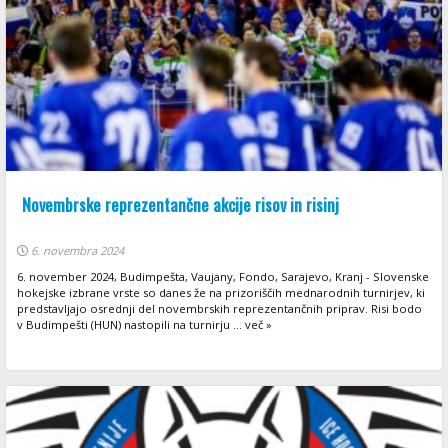
Novembrske reprezentančne akcije risov in risinj
6. novembra 2024
6. november 2024, Budimpešta, Vaujany, Fondo, Sarajevo, Kranj - Slovenske
hokejske izbrane vrste so danes že na prizoriščih mednarodnih turnirjev, ki
predstavljajo osrednji del novembrskih reprezentančnih priprav. Risi bodo
v Budimpešti (HUN) nastopili na turnirju ... več »