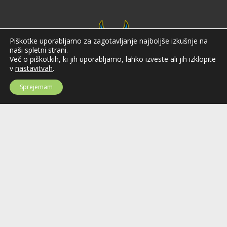
Piškotke uporabljamo za zagotavljanje najboljše izkušnje na
naši spletni strani.
Več o piškotkih, ki jih uporabljamo, lahko izveste ali jih izklopite
v
nastavitvah
.
Sprejemam
Hokejska zveza Slovenije
Hokejska zveza Slovenije (HZS) je krovna športna organizacija na področju
hokeja v Sloveniji. Organizira tekmovanja v različnih domačih in
mednarodnih hokejskih ligah in pokalih; pod njenim okriljem delujejo tudi
slovenske hokejske reprezentance.
Celovška cesta 25
SI-1000 Ljubljana
Tel: +386 51 270 500
E-mail:
hzs@hokejska-zveza.si
Informacije o uporabi spletnih piškotkov