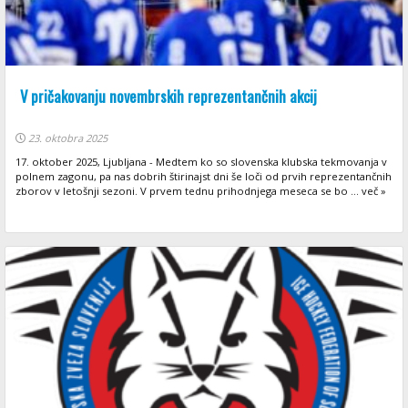
V pričakovanju novembrskih reprezentančnih akcij
23. oktobra 2025
17. oktober 2025, Ljubljana - Medtem ko so slovenska klubska tekmovanja v
polnem zagonu, pa nas dobrih štirinajst dni še loči od prvih reprezentančnih
zborov v letošnji sezoni. V prvem tednu prihodnjega meseca se bo ... več »