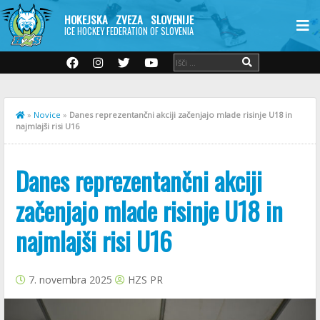
HOKEJSKA ZVEZA SLOVENIJE
ICE HOCKEY FEDERATION OF SLOVENIA
»
Novice
»
Danes reprezentančni akciji začenjajo mlade risinje U18 in
najmlajši risi U16
Danes reprezentančni akciji
začenjajo mlade risinje U18 in
najmlajši risi U16
7. novembra 2025
HZS PR