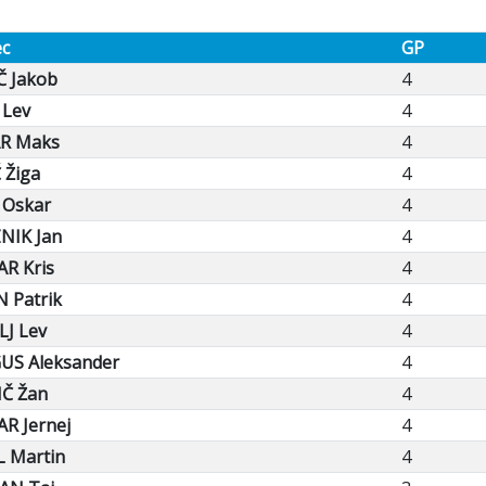
ec
GP
Č Jakob
4
 Lev
4
R Maks
4
 Žiga
4
 Oskar
4
NIK Jan
4
R Kris
4
 Patrik
4
J Lev
4
US Aleksander
4
IČ Žan
4
R Jernej
4
 Martin
4