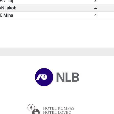
AN Taj
3
N Jakob
4
E Miha
4