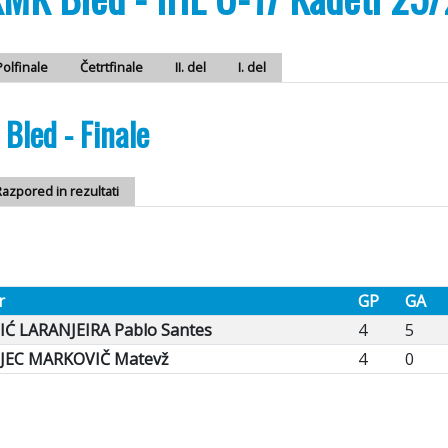
Polfinale
Četrtfinale
II. del
I. del
Bled - Finale
azpored in rezultati
r
GP
GA
Ć LARANJEIRA Pablo Santes
4
5
JEC MARKOVIČ Matevž
4
0