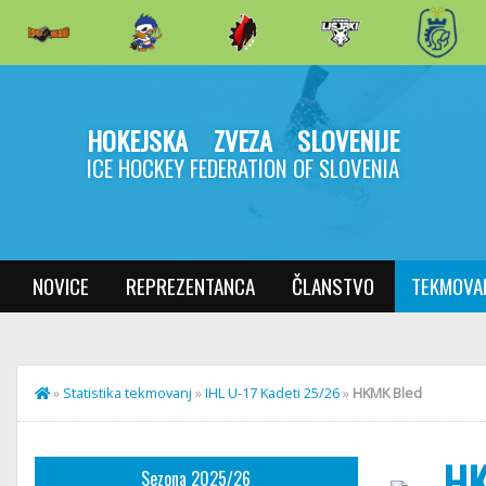
HOKEJSKA ZVEZA SLOVENIJE
ICE HOCKEY FEDERATION OF SLOVENIA
NOVICE
REPREZENTANCA
ČLANSTVO
TEKMOVA
»
Statistika tekmovanj
»
IHL U-17 Kadeti 25/26
»
HKMK Bled
HK
Sezona 2025/26