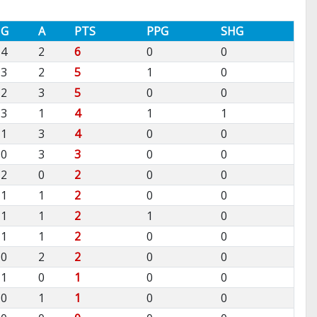
G
A
PTS
PPG
SHG
4
2
6
0
0
3
2
5
1
0
2
3
5
0
0
3
1
4
1
1
1
3
4
0
0
0
3
3
0
0
2
0
2
0
0
1
1
2
0
0
1
1
2
1
0
1
1
2
0
0
0
2
2
0
0
1
0
1
0
0
0
1
1
0
0