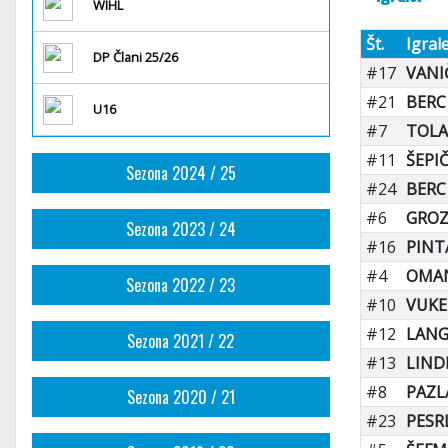
WIHL
Št.
Igral
DP Člani 25/26
#17
VANI
#21
BERC
U16
#7
TOLA
#11
ŠEPIČ
Sezona 2024 / 25
#24
BERC
#6
GROZ
Sezona 2023 / 24
#16
PINTA
#4
OMAN
Sezona 2022 / 23
#10
VUKEL
#12
LANG
Sezona 2021 / 22
#13
LIND
#8
PAZLA
Sezona 2020 / 21
#23
PESRL