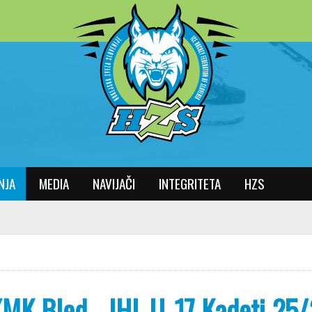
NJA
MEDIA
NAVIJAČI
INTEGRITETA
HZS
MK Bled - IHL U-17 Kadeti 25