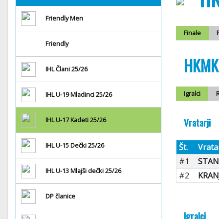
Friendly Men
Finale
Friendly
HKMK 
IHL Člani 25/26
Igralci
R
IHL U-19 Mladinci 25/26
IHL U-17 Kadeti 25/26
Vratarji
IHL U-15 Dečki 25/26
Št.
Vrata
#1
STANI
IHL U-13 Mlajši dečki 25/26
#2
KRAN
DP članice
Igralci