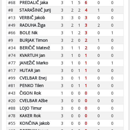
#68
PREDALIČ Jaka
3
1
5
6
0
0
#8
STARAŠINIČ Jurij
3
2
2
4
1
0
#13
VERBIČ Jakob
3
3
0
3
0
0
#49
RADUHA Žiga
3
2
1
3
2
0
#66
BOLE Nik
3
1
2
3
0
1
#9
BURJAK Timon
3
2
0
2
1
0
#34
BERIČIČ Matevž
3
1
1
2
0
0
#74
KVARTUH Jan
3
1
0
1
0
0
#77
JANEŽIČ Marko
3
1
0
1
0
1
#17
HUTAR Jan
3
0
1
1
0
0
#99
CVELBAR Enej
3
0
1
1
0
0
#81
PENKO Tilen
3
0
1
1
0
0
#43
ČIGON Rok
1
0
0
0
0
0
#20
CVELBAR Ažbe
3
0
0
0
0
0
#88
LOJO Timur
3
0
0
0
0
0
#78
KAKER Rok
3
0
0
0
0
0
#55
KONČINA Jakob
3
0
0
0
0
0