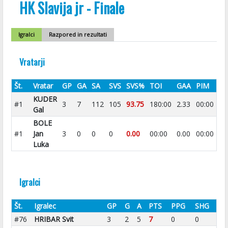
HK Slavija jr - Finale
Igralci
Razpored in rezultati
Vratarji
Št.
Vratar
GP
GA
SA
SVS
SVS%
TOI
GAA
PIM
KUDER
#1
3
7
112
105
93.75
180:00
2.33
00:00
Gal
BOLE
#1
Jan
3
0
0
0
0.00
00:00
0.00
00:00
Luka
Igralci
Št.
Igralec
GP
G
A
PTS
PPG
SHG
#76
HRIBAR Svit
3
2
5
7
0
0