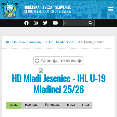
HOKEJSKA ZVEZA SLOVENIJE
ICE HOCKEY FEDERATION OF SLOVENIA
»
Statistika tekmovanj
»
IHL U-19 Mladinci 25/26
»
HD Mladi Jesenice
Zamenjaj tekmovanje
HD Mladi Jesenice - IHL U-19
Mladinci 25/26
Finale
Polfinale
Četrtfinale
II. del
I. del