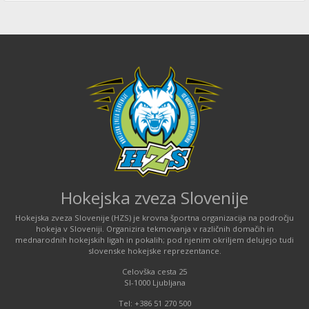
Hokejska zveza Slovenije
Hokejska zveza Slovenije (HZS) je krovna športna organizacija na področju
hokeja v Sloveniji. Organizira tekmovanja v različnih domačih in
mednarodnih hokejskih ligah in pokalih; pod njenim okriljem delujejo tudi
slovenske hokejske reprezentance.
Celovška cesta 25
SI-1000 Ljubljana
Tel: +386 51 270 500