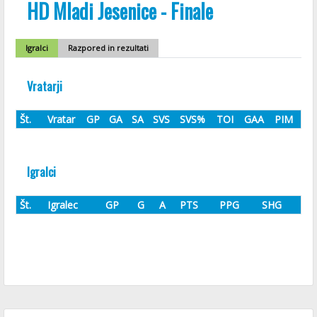
HD Mladi Jesenice - Finale
Igralci
Razpored in rezultati
Vratarji
Št.
Vratar
GP
GA
SA
SVS
SVS%
TOI
GAA
PIM
Igralci
Št.
Igralec
GP
G
A
PTS
PPG
SHG