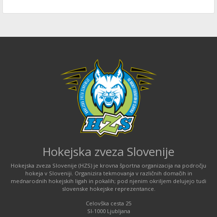
Hokejska zveza Slovenije
Hokejska zveza Slovenije (HZS) je krovna športna organizacija na področju
hokeja v Sloveniji. Organizira tekmovanja v različnih domačih in
mednarodnih hokejskih ligah in pokalih; pod njenim okriljem delujejo tudi
slovenske hokejske reprezentance.
Celovška cesta 25
SI-1000 Ljubljana