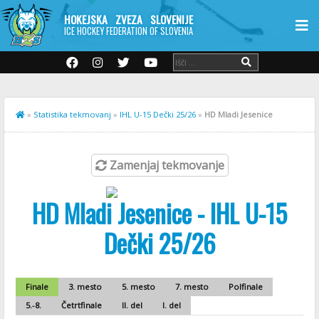
HOKEJSKA ZVEZA SLOVENIJE
ICE HOCKEY FEDERATION OF SLOVENIA
»
Statistika tekmovanj
»
IHL U-15 Dečki 25/26
»
HD Mladi Jesenice
Zamenjaj tekmovanje
HD Mladi Jesenice - IHL U-15
Dečki 25/26
Finale
3. mesto
5. mesto
7. mesto
Polfinale
5.-8.
Četrtfinale
II. del
I. del