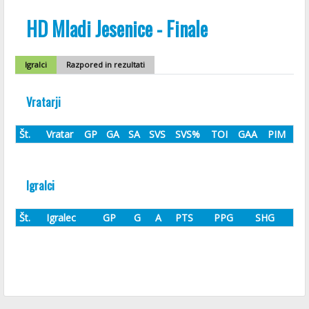
HD Mladi Jesenice - Finale
Igralci
Razpored in rezultati
Vratarji
Št.
Vratar
GP
GA
SA
SVS
SVS%
TOI
GAA
PIM
Igralci
Št.
Igralec
GP
G
A
PTS
PPG
SHG